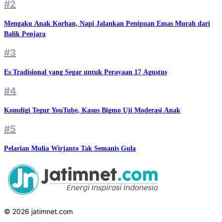
#2
Mengaku Anak Korban, Napi Jalankan Penipuan Emas Murah dari
Balik Penjara
#3
Es Tradisional yang Segar untuk Perayaan 17 Agustus
#4
Komdigi Tegur YouTube, Kasus Bigmo Uji Moderasi Anak
#5
Pelarian Mulia Wirjanto Tak Semanis Gula
© 2026 jatimnet.com