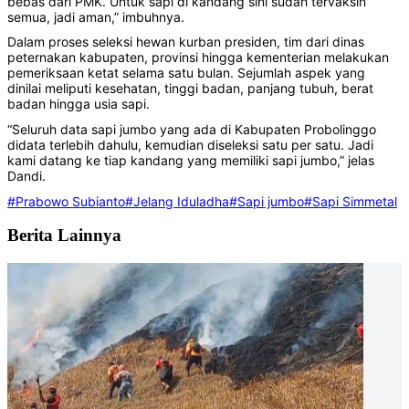
bebas dari PMK. Untuk sapi di kandang sini sudah tervaksin
semua, jadi aman,” imbuhnya.
‎Dalam proses seleksi hewan kurban presiden, tim dari dinas
peternakan kabupaten, provinsi hingga kementerian melakukan
pemeriksaan ketat selama satu bulan. Sejumlah aspek yang
dinilai meliputi kesehatan, tinggi badan, panjang tubuh, berat
badan hingga usia sapi.
‎“Seluruh data sapi jumbo yang ada di Kabupaten Probolinggo
didata terlebih dahulu, kemudian diseleksi satu per satu. Jadi
kami datang ke tiap kandang yang memiliki sapi jumbo,” jelas
Dandi.
#Prabowo Subianto
#Jelang Iduladha
#Sapi jumbo
#Sapi Simmetal
Berita Lainnya