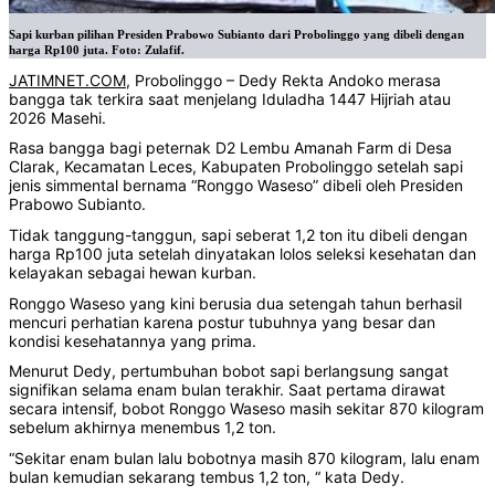
Sapi kurban pilihan Presiden Prabowo Subianto dari Probolinggo yang dibeli dengan
harga Rp100 juta. Foto: Zulafif.
JATIMNET.COM
, Probolinggo – Dedy Rekta Andoko merasa
bangga tak terkira saat menjelang Iduladha 1447 Hijriah atau
2026 Masehi.
Rasa bangga bagi peternak D2 Lembu Amanah Farm di Desa
Clarak, Kecamatan Leces, Kabupaten Probolinggo setelah sapi
jenis simmental bernama “Ronggo Waseso” dibeli oleh Presiden
Prabowo Subianto.
Tidak tanggung-tanggun, sapi seberat 1,2 ton itu dibeli dengan
harga Rp100 juta setelah dinyatakan lolos seleksi kesehatan dan
kelayakan sebagai hewan kurban.
Ronggo Waseso yang kini berusia dua setengah tahun berhasil
mencuri perhatian karena postur tubuhnya yang besar dan
kondisi kesehatannya yang prima.
‎Menurut Dedy, pertumbuhan bobot sapi berlangsung sangat
signifikan selama enam bulan terakhir. Saat pertama dirawat
secara intensif, bobot Ronggo Waseso masih sekitar 870 kilogram
sebelum akhirnya menembus 1,2 ton.
‎“Sekitar enam bulan lalu bobotnya masih 870 kilogram, lalu enam
bulan kemudian sekarang tembus 1,2 ton, “ kata Dedy.