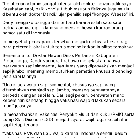
“Pemberian vitamin sangat intensif oleh dokter hewan adik saya.
Kesehatan sapi, baik kondisi tubuh maupun fisiknya juga selalu
dibantu oleh dokter Dandi,” ujar pemilik sapi “Ronggo Waseso” ini.
‎Dedy mengaku bangga dan terharu karena salah satu sapi
peliharaannya dipilih langsung menjadi hewan kurban orang
nomor satu di Indonesia.
Ia menyebut pencapaian tersebut menjadi motivasi besar bagi
para peternak lokal untuk terus meningkatkan kualitas ternaknya.
Sementara itu, Dokter Hewan Dinas Pertanian Kabupaten
Probolinggo, Dandi Narindra Prabowo menjelaskan bahwa
perawatan sapi simmental, terutama yang diproyeksikan menjadi
sapi jumbo, memang membutuhkan perhatian khusus dibanding
jenis sapi lainnya.
‎“Untuk perawatan sapi simmental, khususnya sapi yang
ditumbuhkan menjadi sapi jumbo, memang perawatannya
berbeda dengan sapi lain. Dari segi pakan, perawatan mandi,
kebersihan kandang hingga vaksinasi wajib dilakukan secara
rutin,” jelasnya.
‎Ia menambahkan, vaksinasi Penyakit Mulut dan Kuku (PMK) serta
Lump Skin Disease (LSD) menjadi syarat wajib agar kesehatan
sapi tetap terjaga.
‎“Vaksinasi PMK dan LSD wajib karena Indonesia sendiri belum