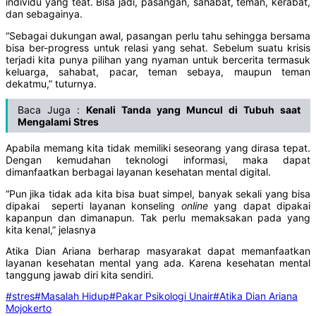
individu yang teat. Bisa jadi, pasangan, sahabat, teman, kerabat,
dan sebagainya.
“Sebagai dukungan awal, pasangan perlu tahu sehingga bersama
bisa ber-progress untuk relasi yang sehat. Sebelum suatu krisis
terjadi kita punya pilihan yang nyaman untuk bercerita termasuk
keluarga, sahabat, pacar, teman sebaya, maupun teman
dekatmu,” tuturnya.
Baca Juga :
Kenali Tanda yang Muncul di Tubuh saat
Mengalami Stres
Apabila memang kita tidak memiliki seseorang yang dirasa tepat.
Dengan kemudahan teknologi informasi, maka dapat
dimanfaatkan berbagai layanan kesehatan mental digital.
“Pun jika tidak ada kita bisa buat simpel, banyak sekali yang bisa
dipakai seperti layanan konseling
online
yang dapat dipakai
kapanpun dan dimanapun. Tak perlu memaksakan pada yang
kita kenal,” jelasnya
Atika Dian Ariana berharap masyarakat dapat memanfaatkan
layanan kesehatan mental yang ada. Karena kesehatan mental
tanggung jawab diri kita sendiri.
#stres
#Masalah Hidup
#Pakar Psikologi Unair
#Atika Dian Ariana
Mojokerto