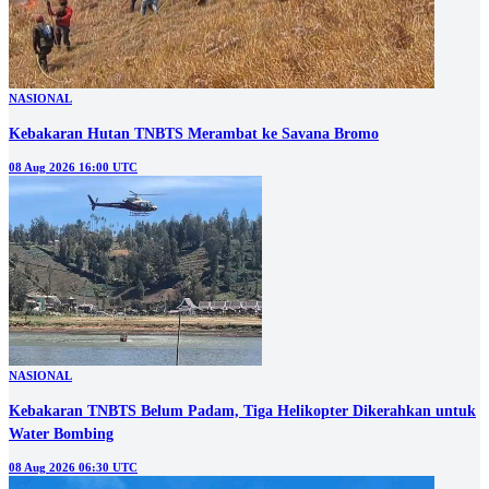
NASIONAL
Kebakaran Hutan TNBTS Merambat ke Savana Bromo
08 Aug 2026 16:00 UTC
NASIONAL
Kebakaran TNBTS Belum Padam, Tiga Helikopter Dikerahkan untuk
Water Bombing
08 Aug 2026 06:30 UTC