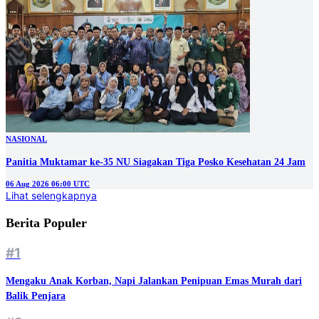
NASIONAL
Panitia Muktamar ke-35 NU Siagakan Tiga Posko Kesehatan 24 Jam
06 Aug 2026 06:00 UTC
Lihat selengkapnya
Berita Populer
#1
Mengaku Anak Korban, Napi Jalankan Penipuan Emas Murah dari
Balik Penjara