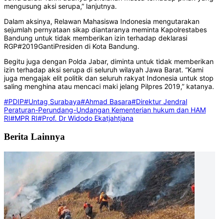
mengusung aksi serupa,” lanjutnya.
Dalam aksinya, Relawan Mahasiswa Indonesia mengutarakan
sejumlah pernyataan sikap diantaranya meminta Kapolrestabes
Bandung untuk tidak memberikan izin terhadap deklarasi
RGP#2019GantiPresiden di Kota Bandung.
Begitu juga dengan Polda Jabar, diminta untuk tidak memberikan
izin terhadap aksi serupa di seluruh wilayah Jawa Barat. “Kami
juga mengajak elit politik dan seluruh rakyat Indonesia untuk stop
saling menghina atau mencaci maki jelang Pilpres 2019,” katanya.
#PDIP
#Untag Surabaya
#Ahmad Basara
#Direktur Jendral
Peraturan-Perundang-Undangan Kementerian hukum dan HAM
RI
#MPR RI
#Prof. Dr Widodo Ekatjahtjana
Berita Lainnya