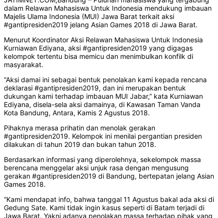
dalam Relawan Mahasiswa Untuk Indonesia mendukung imbauan
Majelis Ulama Indonesia (MUI) Jawa Barat terkait aksi
#gantipresiden2019 jelang Asian Games 2018 di Jawa Barat.
Menurut Koordinator Aksi Relawan Mahasiswa Untuk Indonesia
Kurniawan Ediyana, aksi #gantipresiden2019 yang digagas
kelompok tertentu bisa memicu dan menimbulkan konfilk di
masyarakat.
“Aksi damai ini sebagai bentuk penolakan kami kepada rencana
deklarasi #gantipresiden2019, dan ini merupakan bentuk
dukungan kami terhadap imbauan MUI Jabar,” kata Kurniawan
Ediyana, disela-sela aksi damainya, di Kawasan Taman Vanda
Kota Bandung, Antara, Kamis 2 Agustus 2018.
Pihaknya merasa prihatin dan menolak gerakan
#gantipresiden2019. Kelompok ini menilai pergantian presiden
dilakukan di tahun 2019 dan bukan tahun 2018.
Berdasarkan informasi yang diperolehnya, sekelompok massa
berencana menggelar aksi unjuk rasa dengan mengusung
gerakan #gantipresiden2019 di Bandung, bertepatan jelang Asian
Games 2018.
“Kami mendapat info, bahwa tanggal 11 Agustus bakal ada aksi di
Gedung Sate. Kami tidak ingin kasus seperti di Batam terjadi di
Jawa Barat. Yakni adanya penolakan massa terhadap pihak yang