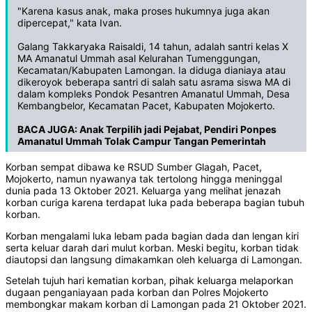
"Karena kasus anak, maka proses hukumnya juga akan
dipercepat," kata Ivan.
Galang Takkaryaka Raisaldi, 14 tahun, adalah santri kelas X
MA Amanatul Ummah asal Kelurahan Tumenggungan,
Kecamatan/Kabupaten Lamongan. Ia diduga dianiaya atau
dikeroyok beberapa santri di salah satu asrama siswa MA di
dalam kompleks Pondok Pesantren Amanatul Ummah, Desa
Kembangbelor, Kecamatan Pacet, Kabupaten Mojokerto.
BACA JUGA:
Anak Terpilih jadi Pejabat, Pendiri Ponpes
Amanatul Ummah Tolak Campur Tangan Pemerintah
Korban sempat dibawa ke RSUD Sumber Glagah, Pacet,
Mojokerto, namun nyawanya tak tertolong hingga meninggal
dunia pada 13 Oktober 2021. Keluarga yang melihat jenazah
korban curiga karena terdapat luka pada beberapa bagian tubuh
korban.
Korban mengalami luka lebam pada bagian dada dan lengan kiri
serta keluar darah dari mulut korban. Meski begitu, korban tidak
diautopsi dan langsung dimakamkan oleh keluarga di Lamongan.
Setelah tujuh hari kematian korban, pihak keluarga melaporkan
dugaan penganiayaan pada korban dan Polres Mojokerto
membongkar makam korban di Lamongan pada 21 Oktober 2021.