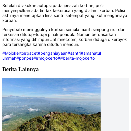
Setelah dilakukan autopsi pada jenazah korban, polisi
menyimpulkan ada tindak kekerasan yang dialami korban. Polisi
akhirnya menetapkan lima santri setempat yang ikut menganiaya
korban.
Penyebab meninggalnya korban semula masih simpang siur dan
terkesan ditutup-tutupi pihak pondok. Namun berdasarkan
informasi yang dihimpun Jatimnet.com, korban diduga dikeroyok
para tersangka karena dituduh mencuri.
#Mojokerto
#pacet
#penganiayaan
#santri
#amanatul
ummah
#ponpes
##mojokerto
##berita-mojokerto
Berita Lainnya