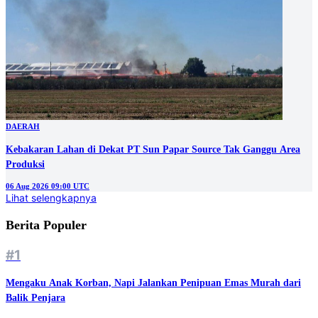
DAERAH
Kebakaran Lahan di Dekat PT Sun Papar Source Tak Ganggu Area
Produksi
06 Aug 2026 09:00 UTC
Lihat selengkapnya
Berita Populer
#1
Mengaku Anak Korban, Napi Jalankan Penipuan Emas Murah dari
Balik Penjara