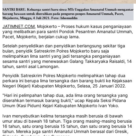
SANTRI BARU. Keluarga santri baru siswa MTs Unggulan Amanatul Ummah mengantar
barang bawaan untuk diserahkan pada pengurus ponpes Amanatul Ummah, Pacet,
Mojokerto, Minggu, 4 Juli 2021. Foto: Ishomuddin
JATIMNET.COM
, Mojokerto – Proses hukum kasus penganiayaan
yang melibatkan para santri Pondok Pesantren Amanatul Ummah,
Pacet, Mojokerto, berjalan cukup lama.
Setelah penyelidikan dan penyidikan berlangsung sekitar tiga
bulan, penyidik Satreskrim Polres Mojokerto baru saja
melimpahkan lima santri yang jadi tersangka penganiayaan
sesama santri yang menewaskan Galang Takkaryaka Raisaldi, 14
tahun, santri asal Lamongan.
Penyidik Satreskrim Polres Mojokerto melimpahkan tahap dua
perkara ini berupa lima tersangka dan barang bukti ke Kejaksaan
Negeri (Kejari) Kabupaten Mojokerto, Selasa, 25 Januari 2022.
"Hari ini pelimpahan tahap dua, ada lima orang tersangka yang
diserahkan termasuk barang bukti," ucap Kepala Seksi Pidana
Umum (Kasi Pidum) Kejari Kabupaten Mojokerto Ivan Yoko.
Ivan menyebutkan kelima tersangka masih berusia di bawah
umur atau di bawah 18 tahun. Tiga orang masing-masing berusia
16 tahun, satu orang berusia 15 tahun, dan satu orang berusia 14
tahun. Mereka juga santri Amanatul Ummah berasal dari Gresik,