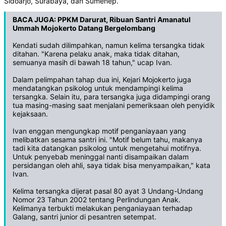
Sidoarjo, Surabaya, dan Sumenep.
BACA JUGA:
PPKM Darurat, Ribuan Santri Amanatul
Ummah Mojokerto Datang Bergelombang
Kendati sudah dilimpahkan, namun kelima tersangka tidak
ditahan. "Karena pelaku anak, maka tidak ditahan,
semuanya masih di bawah 18 tahun," ucap Ivan.
Dalam pelimpahan tahap dua ini, Kejari Mojokerto juga
mendatangkan psikolog untuk mendampingi kelima
tersangka. Selain itu, para tersangka juga didampingi orang
tua masing-masing saat menjalani pemeriksaan oleh penyidik
kejaksaan.
Ivan enggan mengungkap motif penganiayaan yang
melibatkan sesama santri ini. "Motif belum tahu, makanya
tadi kita datangkan psikolog untuk mengetahui motifnya.
Untuk penyebab meninggal nanti disampaikan dalam
persidangan oleh ahli, saya tidak bisa menyampaikan," kata
Ivan.
Kelima tersangka dijerat pasal 80 ayat 3 Undang-Undang
Nomor 23 Tahun 2002 tentang Perlindungan Anak.
Kelimanya terbukti melakukan penganiayaan terhadap
Galang, santri junior di pesantren setempat.