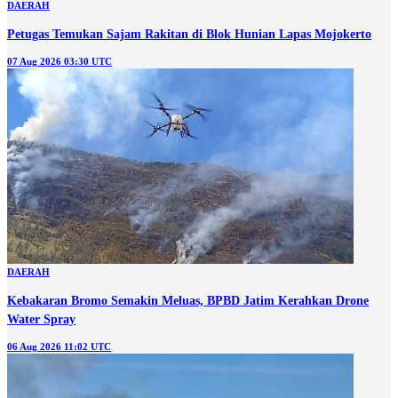
DAERAH
Petugas Temukan Sajam Rakitan di Blok Hunian Lapas Mojokerto
07 Aug 2026 03:30 UTC
DAERAH
Kebakaran Bromo Semakin Meluas, BPBD Jatim Kerahkan Drone
Water Spray
06 Aug 2026 11:02 UTC