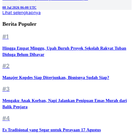
08 Jul 2026 06:00 UTC
Lihat selengkapnya
Berita Populer
#1
Hingga Empat Minggu, Upah Buruh Proyek Sekolah Rakyat Tuban
Diduga Belum Dibayar
#2
Manajer Kopdes Siap Diterjunkan, Bisnisnya Sudah Siap?
#3
Mengaku Anak Korban, Napi Jalankan Penipuan Emas Murah dari
Balik Penjara
#4
Es Tradisional yang Segar untuk Perayaan 17 Agustus