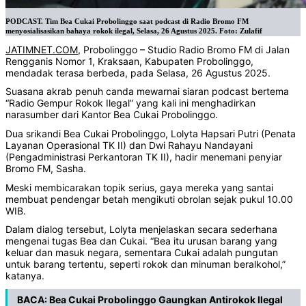
PODCAST. Tim Bea Cukai Probolinggo saat podcast di Radio Bromo FM
menyosialisasikan bahaya rokok ilegal, Selasa, 26 Agustus 2025. Foto: Zulafif
JATIMNET.COM
, Probolinggo – Studio Radio Bromo FM di Jalan
Rengganis Nomor 1, Kraksaan, Kabupaten Probolinggo,
mendadak terasa berbeda, pada Selasa, 26 Agustus 2025.‎
‎Suasana akrab penuh canda mewarnai siaran podcast bertema
“Radio Gempur Rokok Ilegal” yang kali ini menghadirkan
narasumber dari Kantor Bea Cukai Probolinggo.‎
‎Dua srikandi Bea Cukai Probolinggo, Lolyta Hapsari Putri (Penata
Layanan Operasional TK II) dan Dwi Rahayu Nandayani
(Pengadministrasi Perkantoran TK II), hadir menemani penyiar
Bromo FM, Sasha.‎
‎Meski membicarakan topik serius, gaya mereka yang santai
membuat pendengar betah mengikuti obrolan sejak pukul 10.00
WIB.‎
‎Dalam dialog tersebut, Lolyta menjelaskan secara sederhana
mengenai tugas Bea dan Cukai. “Bea itu urusan barang yang
keluar dan masuk negara, sementara Cukai adalah pungutan
untuk barang tertentu, seperti rokok dan minuman beralkohol,”
katanya.‎
BACA:
Bea Cukai Probolinggo Gaungkan Antirokok Ilegal