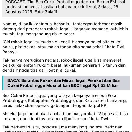
PODCAST. Tim Bea Cukai Probolinggo dan kru Bromo FM usai
podcast menyosialisasikan bahaya rokok ilegal, Selasa, 26
Agustus 2025. Foto: Zulafif
‎Namun, di balik kontribusi besar itu, tantangan terbesar masih
datang dari peredaran rokok ilegal. Harganya memang jauh lebih
murah, tapi mengandung risiko besar.‎
‎“Ciri rokok ilegal itu mudah dikenali, biasanya pakai pita cukai
palsu, pita bekas, atau malah tanpa pita sama sekali,” kata Dwi
Rahayu.‎
‎Tak hanya merugikan negara, rokok ilegal juga bisa menyeret
pelaku ke jeratan hukum berat, hukuman penjara 1–5 tahun dan
denda hingga tiga kali lipat nilai cukai.‎
BACA:
Berantas Rokok dan Miras Ilegal, Pemkot dan Bea
Cukai Probolinggo Musnahkan BKC Ilegal Rp1,53 Miliar
‎Bea Cukai Probolinggo yang wilayah kerjanya meliputi Kota
Probolinggo, Kabupaten Probolinggo, dan Kabupaten Lumajang,
terus melakukan operasi gabungan dengan Satpol PP.‎
‎Mereka juga membuka kanal aduan masyarakat. “Siapa saja bisa
melapor, dan identitas pelapor dijamin aman,” kata Dwi.‎
‎Tak berhenti di situ,
podcast
juga menyinggung soal perizinan
usaha rokok melalui sistem Manajemen Pabrik Pengolahan Barang