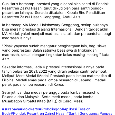
Gus Haris berharap, prestasi yang dicapai oleh santri di Pondok
Pesantren Zainul Hasan, turut diikuti oleh para santri pondok
pesantren lainnya. Senada dikatakan Kepala Biro Pendidikan
Pesantren Zainul Hasan Genggong, Abdul Azis.
Ia berharap MA Model Hafshawaty Genggong, setiap bulannya
bisa meraih prestasi di ajang Internasional. Dengan target akhir
MA Model, yakni menjadi madrasah satelit dan percontohan bagi
madrasah lainnya.
"Pihak yayasan sudah mengatur penghargaan lain, bagi siswa
yang berprestasi. Salah satunya beasiswa di lingkungan
madrasah, sesuai dengan tingkatan kelas masing-masing," kata
Aziz.
Sekadar informasi, ada 6 prestasi internasional lainnya pada
tahun pelajaran 2021/2022 yang diraih pelajar santri setempat.
Meliputi Merit Medal (Medali Prestasi) pada lomba matematika di
Filipina. Medali emas pada lomba research di Jepang, medali
perak pada lomba research di Korea.
Selanjutnya, dua medali perunggu pada lomba research di
Polandia dan Malaysia. Serta merit medal, pada lomba
Musabaqoh Qiroatul Kitab (MTQ) di Cairo, Mesir.
#surabaya
#Mojokerto
#Probolinggo
#Aplikasi Tession
Body
#Pondok Pesantren Zainul Hasan
#Santri Genggong
#Ponpes