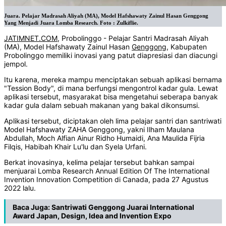
Juara. Pelajar Madrasah Aliyah (MA), Model Hafshawaty Zainul Hasan Genggong
Yang Menjadi Juara Lomba Research. Foto : Zulkiflie.
JATIMNET.COM
, Probolinggo - Pelajar Santri Madrasah Aliyah
(MA), Model Hafshawaty Zainul Hasan
Genggong
, Kabupaten
Probolinggo memiliki inovasi yang patut diapresiasi dan diacungi
jempol.
Itu karena, mereka mampu menciptakan sebuah aplikasi bernama
"Tession Body", di mana berfungsi mengontrol kadar gula. Lewat
aplikasi tersebut, masyarakat bisa mengetahui seberapa banyak
kadar gula dalam sebuah makanan yang bakal dikonsumsi.
Aplikasi tersebut, diciptakan oleh lima pelajar santri dan santriwati
Model Hafshawaty ZAHA Genggong, yakni Ilham Maulana
Abdullah, Moch Alfian Ainur Ridho Humaidi, Ana Maulida Fijria
Filqis, Habibah Khair Lu'lu dan Syela Urfani.
Berkat inovasinya, kelima pelajar tersebut bahkan sampai
menjuarai Lomba Research Annual Edition Of The International
Invention Innovation Competition di Canada, pada 27 Agustus
2022 lalu.
Baca Juga:
Santriwati Genggong Juarai International
Award Japan, Design, Idea and Invention Expo