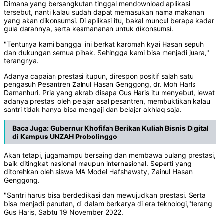
Dimana yang bersangkutan tinggal mendownload aplikasi
tersebut, nanti kalau sudah dapat memasukan nama makanan
yang akan dikonsumsi. Di aplikasi itu, bakal muncul berapa kadar
gula darahnya, serta keamananan untuk dikonsumsi.
"Tentunya kami bangga, ini berkat karomah kyai Hasan sepuh
dan dukungan semua pihak. Sehingga kami bisa menjadi juara,"
terangnya.
Adanya capaian prestasi itupun, direspon positif salah satu
pengasuh Pesantren Zainul Hasan Genggong, dr. Moh Haris
Damanhuri. Pria yang akrab disapa Gus Haris itu menyebut, lewat
adanya prestasi oleh pelajar asal pesantren, membuktikan kalau
santri tidak hanya bisa mengaji dan belajar akhlaq saja.
Baca Juga:
Gubernur Khofifah Berikan Kuliah Bisnis Digital
di Kampus UNZAH Probolinggo
Akan tetapi, jugamampu bersaing dan membawa pulang prestasi,
baik ditingkat nasional maupun internasional. Seperti yang
ditorehkan oleh siswa MA Model Hafshawaty, Zainul Hasan
Genggong.
"Santri harus bisa berdedikasi dan mewujudkan prestasi. Serta
bisa menjadi panutan, di dalam berkarya di era teknologi,"terang
Gus Haris, Sabtu 19 November 2022.