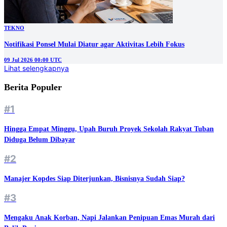
TEKNO
Notifikasi Ponsel Mulai Diatur agar Aktivitas Lebih Fokus
09 Jul 2026 00:00 UTC
Lihat selengkapnya
Berita Populer
#1
Hingga Empat Minggu, Upah Buruh Proyek Sekolah Rakyat Tuban
Diduga Belum Dibayar
#2
Manajer Kopdes Siap Diterjunkan, Bisnisnya Sudah Siap?
#3
Mengaku Anak Korban, Napi Jalankan Penipuan Emas Murah dari