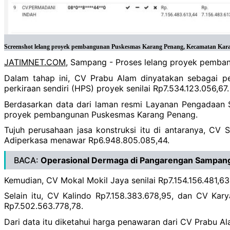
Screenshot lelang proyek pembangunan Puskesmas Karang Penang, Kecamatan Karan
JATIMNET.COM
, Sampang - Proses lelang proyek pemban
Dalam tahap ini, CV Prabu Alam dinyatakan sebagai pe
perkiraan sendiri (HPS) proyek senilai Rp7.534.123.056,67.
Berdasarkan data dari laman resmi Layanan Pengadaan S
proyek pembangunan Puskesmas Karang Penang.
Tujuh perusahaan jasa konstruksi itu di antaranya, CV
Adiperkasa menawar Rp6.948.805.085,44.
BACA:
Operasional Dermaga di Pangarengan Sampa
Kemudian, CV Mokal Mokil Jaya senilai Rp7.154.156.481,6
Selain itu, CV Kalindo Rp7.158.383.678,95, dan CV K
Rp7.502.563.778,78.
Dari data itu diketahui harga penawaran dari CV Prabu Ala