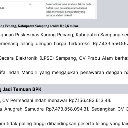
g Penang, Kabupaten Sampang senilai Rp7,6 miliar.
gunan Puskesmas Karang Penang, Kabupaten Sampang senila
menang lelang dengan harga terkoreksi Rp7.433.556.567,
ecara Elektronik (LPSE) Sampang, CV Prabu Alam berhasil
 Sifa Indah Mandiri yang mengajukan penawaran dengan h
ng Jadi Temuan BPK
3, CV Permadani Indah menawar Rp7.156.483.613,44.
arya Anugrah Samudra Rp7.473.858.094,31. Sedangkan CV
m tidak paling tinggi dibandingkan peserta lelang yang lai