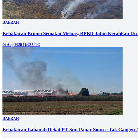
DAERAH
Kebakaran Bromo Semakin Meluas, BPBD Jatim Kerahkan Dro
06 Aug 2026 11:02 UTC
DAERAH
Kebakaran Lahan di Dekat PT Sun Papar Source Tak Ganggu 