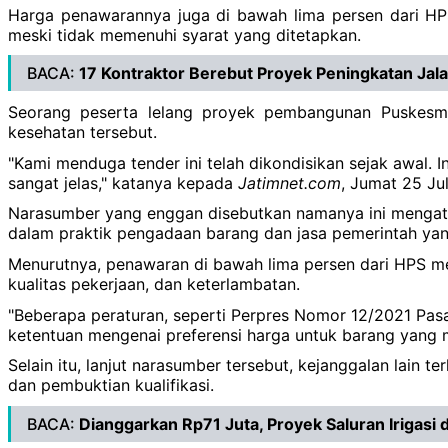
Harga penawarannya juga di bawah lima persen dari HPS
meski tidak memenuhi syarat yang ditetapkan.
BACA:
17 Kontraktor Berebut Proyek Peningkatan Ja
Seorang peserta lelang proyek pembangunan Puskesma
kesehatan tersebut.
"Kami menduga tender ini telah dikondisikan sejak awal. 
sangat jelas," katanya kepada
Jatimnet.com
, Jumat 25 Ju
Narasumber yang enggan disebutkan namanya ini mengatak
dalam praktik pengadaan barang dan jasa pemerintah yang
Menurutnya, penawaran di bawah lima persen dari HPS m
kualitas pekerjaan, dan keterlambatan.
"Beberapa peraturan, seperti Perpres Nomor 12/2021 Pasa
ketentuan mengenai preferensi harga untuk barang yang 
Selain itu, lanjut narasumber tersebut, kejanggalan lain t
dan pembuktian kualifikasi.
BACA:
Dianggarkan Rp71 Juta, Proyek Saluran Irigas