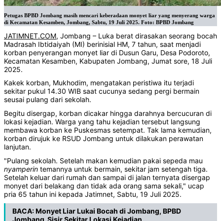
Petugas BPBD Jombang masih mencari keberadaan monyet liar yang menyerang warga
di Kecamatan Kesamben, Jombang, Sabtu, 19 Juli 2025. Foto: BPBD Jombang
JATIMNET.COM
, Jombang – Luka berat dirasakan seorang bocah
Madrasah Ibtidaiyah (MI) berinisial HM, 7 tahun, saat menjadi
korban penyerangan monyet liar di Dusun Garu, Desa Podoroto,
Kecamatan Kesamben, Kabupaten Jombang, Jumat sore, 18 Juli
2025.
Kakek korban, Mukhodim, mengatakan peristiwa itu terjadi
sekitar pukul 14.30 WIB saat cucunya sedang pergi bermain
seusai pulang dari sekolah.
Begitu disergap, korban dicakar hingga darahnya bercucuran di
lokasi kejadian. Warga yang tahu kejadian tersebut langsung
membawa korban ke Puskesmas setempat. Tak lama kemudian,
korban dirujuk ke RSUD Jombang untuk dilakukan perawatan
lanjutan.
"Pulang sekolah. Setelah makan kemudian pakai sepeda mau
nyamperin
temannya untuk bermain, sekitar jam setengah tiga.
Setelah keluar dari rumah dan sampai di jalan ternyata disergap
monyet dari belakang dan tidak ada orang sama sekali," ucap
pria 65 tahun ini kepada Jatimnet, Sabtu, 19 Juli 2025.
BACA:
Monyet Liar Lukai Bocah di Jombang, BPBD
Jombang Sisir Sekitar Lokasi Kejadian