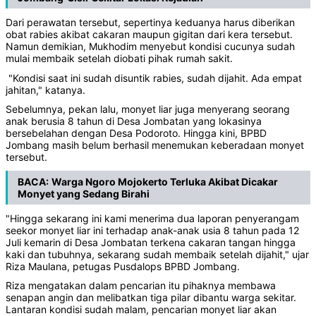
Dari perawatan tersebut, sepertinya keduanya harus diberikan
obat rabies akibat cakaran maupun gigitan dari kera tersebut.
Namun demikian, Mukhodim menyebut kondisi cucunya sudah
mulai membaik setelah diobati pihak rumah sakit.
"Kondisi saat ini sudah disuntik rabies, sudah dijahit. Ada empat
jahitan," katanya.
Sebelumnya, pekan lalu, monyet liar juga menyerang seorang
anak berusia 8 tahun di Desa Jombatan yang lokasinya
bersebelahan dengan Desa Podoroto. Hingga kini, BPBD
Jombang masih belum berhasil menemukan keberadaan monyet
tersebut.
BACA:
Warga Ngoro Mojokerto Terluka Akibat Dicakar
Monyet yang Sedang Birahi
"Hingga sekarang ini kami menerima dua laporan penyerangam
seekor monyet liar ini terhadap anak-anak usia 8 tahun pada 12
Juli kemarin di Desa Jombatan terkena cakaran tangan hingga
kaki dan tubuhnya, sekarang sudah membaik setelah dijahit," ujar
Riza Maulana, petugas Pusdalops BPBD Jombang.
Riza mengatakan dalam pencarian itu pihaknya membawa
senapan angin dan melibatkan tiga pilar dibantu warga sekitar.
Lantaran kondisi sudah malam, pencarian monyet liar akan