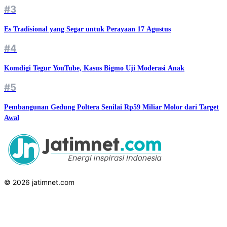
#3
Es Tradisional yang Segar untuk Perayaan 17 Agustus
#4
Komdigi Tegur YouTube, Kasus Bigmo Uji Moderasi Anak
#5
Pembangunan Gedung Poltera Senilai Rp59 Miliar Molor dari Target
Awal
© 2026 jatimnet.com