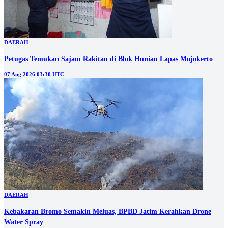
DAERAH
Petugas Temukan Sajam Rakitan di Blok Hunian Lapas Mojokerto
07 Aug 2026 03:30 UTC
DAERAH
Kebakaran Bromo Semakin Meluas, BPBD Jatim Kerahkan Drone
Water Spray