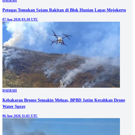
DAERAH
Petugas Temukan Sajam Rakitan di Blok Hunian Lapas Mojokerto
07 Aug 2026 03:30 UTC
DAERAH
Kebakaran Bromo Semakin Meluas, BPBD Jatim Kerahkan Drone
Water Spray
06 Aug 2026 11:02 UTC