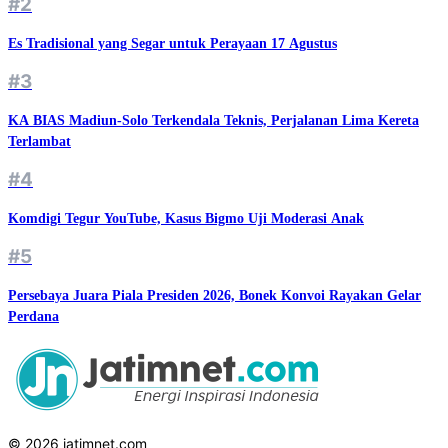
#2
Es Tradisional yang Segar untuk Perayaan 17 Agustus
#3
KA BIAS Madiun-Solo Terkendala Teknis, Perjalanan Lima Kereta
Terlambat
#4
Komdigi Tegur YouTube, Kasus Bigmo Uji Moderasi Anak
#5
Persebaya Juara Piala Presiden 2026, Bonek Konvoi Rayakan Gelar
Perdana
© 2026 jatimnet.com