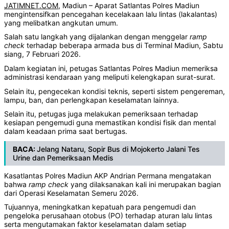
JATIMNET.COM
, Madiun – Aparat Satlantas Polres Madiun
mengintensifkan pencegahan kecelakaan lalu lintas (lakalantas)
yang melibatkan angkutan umum.
Salah satu langkah yang dijalankan dengan menggelar
ramp
check
terhadap beberapa armada bus di Terminal Madiun, Sabtu
siang, 7 Februari 2026.
Dalam kegiatan ini, petugas Satlantas Polres Madiun memeriksa
administrasi kendaraan yang meliputi kelengkapan surat-surat.
Selain itu, pengecekan kondisi teknis, seperti sistem pengereman,
lampu, ban, dan perlengkapan keselamatan lainnya.
Selain itu, petugas juga melakukan pemeriksaan terhadap
kesiapan pengemudi guna memastikan kondisi fisik dan mental
dalam keadaan prima saat bertugas.
BACA:
Jelang Nataru, Sopir Bus di Mojokerto Jalani Tes
Urine dan Pemeriksaan Medis
Kasatlantas Polres Madiun AKP Andrian Permana mengatakan
bahwa
ramp check
yang dilaksanakan kali ini merupakan bagian
dari Operasi Keselamatan Semeru 2026.
Tujuannya, meningkatkan kepatuah para pengemudi dan
pengeloka perusahaan otobus (PO) terhadap aturan lalu lintas
serta mengutamakan faktor keselamatan dalam setiap