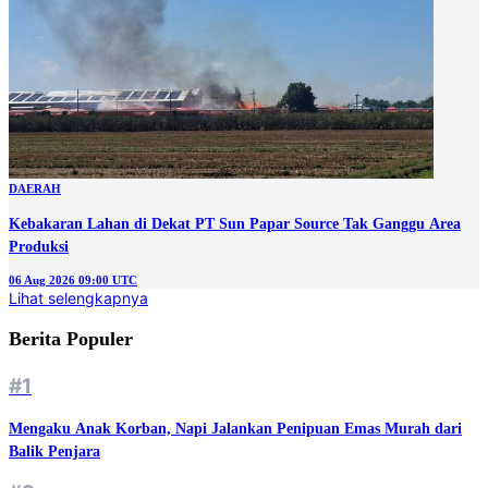
DAERAH
Kebakaran Lahan di Dekat PT Sun Papar Source Tak Ganggu Area
Produksi
06 Aug 2026 09:00 UTC
Lihat selengkapnya
Berita Populer
#1
Mengaku Anak Korban, Napi Jalankan Penipuan Emas Murah dari
Balik Penjara