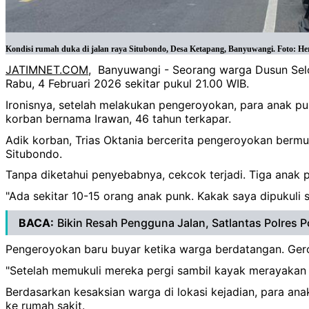
Kondisi rumah duka di jalan raya Situbondo, Desa Ketapang, Banyuwangi. Foto: 
JATIMNET.COM
, Banyuwangi - Seorang warga Dusun Selo
Rabu, 4 Februari 2026 sekitar pukul 21.00 WIB.
Ironisnya, setelah melakukan pengeroyokan, para anak pun
korban bernama Irawan, 46 tahun terkapar.
Adik korban, Trias Oktania bercerita pengeroyokan bermul
Situbondo.
Tanpa diketahui penyebabnya, cekcok terjadi. Tiga anak pu
"Ada sekitar 10-15 orang anak punk. Kakak saya dipukuli s
BACA:
Bikin Resah Pengguna Jalan, Satlantas Polre
Pengeroyokan baru buyar ketika warga berdatangan. Gero
"Setelah memukuli mereka pergi sambil kayak merayakan di
Berdasarkan kesaksian warga di lokasi kejadian, para ana
ke rumah sakit.