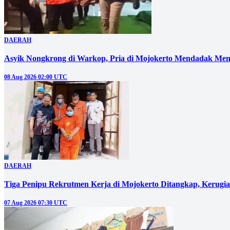
DAERAH
Asyik Nongkrong di Warkop, Pria di Mojokerto Mendadak Men
08 Aug 2026 02:00 UTC
DAERAH
Tiga Penipu Rekrutmen Kerja di Mojokerto Ditangkap, Kerugi
07 Aug 2026 07:30 UTC