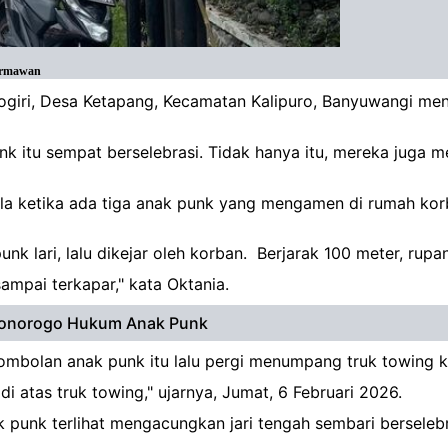
Hermawan
giri, Desa Ketapang, Kecamatan Kalipuro, Banyuwangi meni
k itu sempat berselebrasi. Tidak hanya itu, mereka juga m
a ketika ada tiga anak punk yang mengamen di rumah korban
nk lari, lalu dikejar oleh korban. Berjarak 100 meter, rup
ampai terkapar," kata Oktania.
s Ponorogo Hukum Anak Punk
mbolan anak punk itu lalu pergi menumpang truk towing k
 atas truk towing," ujarnya, Jumat, 6 Februari 2026.
k punk terlihat mengacungkan jari tengah sembari berseleb