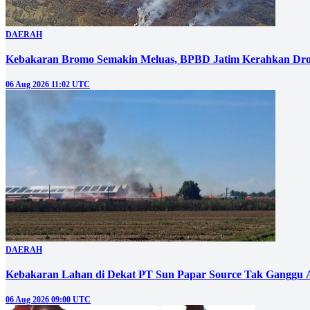
DAERAH
Kebakaran Bromo Semakin Meluas, BPBD Jatim Kerahkan Dro
06 Aug 2026 11:02 UTC
DAERAH
Kebakaran Lahan di Dekat PT Sun Papar Source Tak Ganggu 
06 Aug 2026 09:00 UTC