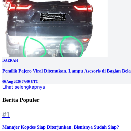
DAERAH
Pemilik Pajero Viral Ditemukan, Lampu Asesoris di Bagian Bel
06 Aug 2026 07:00 UTC
Lihat selengkapnya
Berita Populer
#1
Manajer Kopdes Siap Diterjunkan, Bisnisnya Sudah Siap?