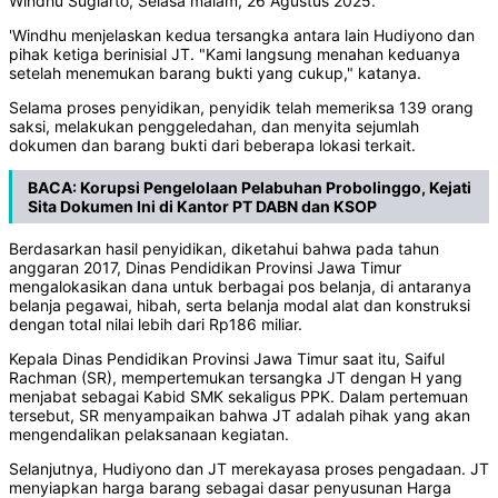
Windhu Sugiarto, Selasa malam, 26 Agustus 2025.
'Windhu menjelaskan kedua tersangka antara lain Hudiyono dan
pihak ketiga berinisial JT. "Kami langsung menahan keduanya
setelah menemukan barang bukti yang cukup," katanya.
Selama proses penyidikan, penyidik telah memeriksa 139 orang
saksi, melakukan penggeledahan, dan menyita sejumlah
dokumen dan barang bukti dari beberapa lokasi terkait.
BACA:
Korupsi Pengelolaan Pelabuhan Probolinggo, Kejati
Sita Dokumen Ini di Kantor PT DABN dan KSOP
Berdasarkan hasil penyidikan, diketahui bahwa pada tahun
anggaran 2017, Dinas Pendidikan Provinsi Jawa Timur
mengalokasikan dana untuk berbagai pos belanja, di antaranya
belanja pegawai, hibah, serta belanja modal alat dan konstruksi
dengan total nilai lebih dari Rp186 miliar.
Kepala Dinas Pendidikan Provinsi Jawa Timur saat itu, Saiful
Rachman (SR), mempertemukan tersangka JT dengan H yang
menjabat sebagai Kabid SMK sekaligus PPK. Dalam pertemuan
tersebut, SR menyampaikan bahwa JT adalah pihak yang akan
mengendalikan pelaksanaan kegiatan.
Selanjutnya, Hudiyono dan JT merekayasa proses pengadaan. JT
menyiapkan harga barang sebagai dasar penyusunan Harga