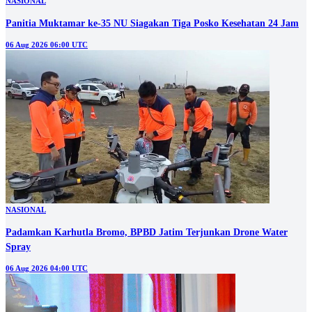
NASIONAL
Panitia Muktamar ke-35 NU Siagakan Tiga Posko Kesehatan 24 Jam
06 Aug 2026 06:00 UTC
NASIONAL
Padamkan Karhutla Bromo, BPBD Jatim Terjunkan Drone Water
Spray
06 Aug 2026 04:00 UTC