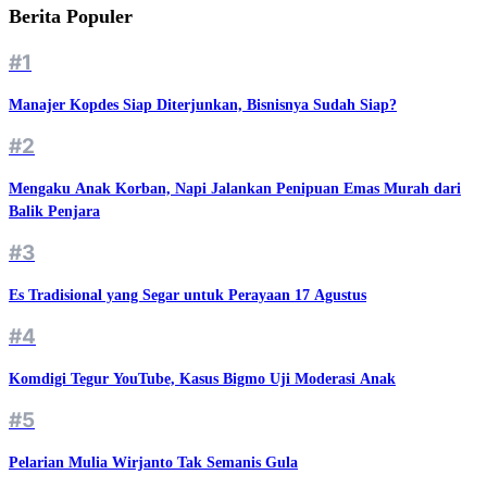
Berita Populer
#1
Manajer Kopdes Siap Diterjunkan, Bisnisnya Sudah Siap?
#2
Mengaku Anak Korban, Napi Jalankan Penipuan Emas Murah dari
Balik Penjara
#3
Es Tradisional yang Segar untuk Perayaan 17 Agustus
#4
Komdigi Tegur YouTube, Kasus Bigmo Uji Moderasi Anak
#5
Pelarian Mulia Wirjanto Tak Semanis Gula