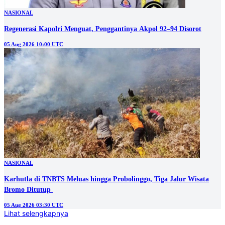
NASIONAL
Regenerasi Kapolri Menguat, Penggantinya Akpol 92–94 Disorot
05 Aug 2026 10:00 UTC
NASIONAL
Karhutla di TNBTS Meluas hingga Probolinggo, Tiga Jalur Wisata
05 Aug 2026 03:30 UTC
Lihat selengkapnya