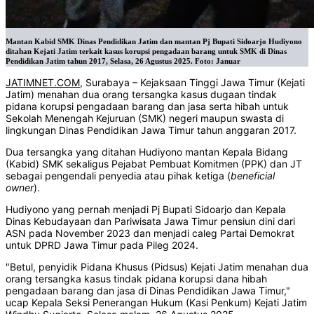
Mantan Kabid SMK Dinas Pendidikan Jatim dan mantan Pj Bupati Sidoarjo Hudiyono
ditahan Kejati Jatim terkait kasus korupsi pengadaan barang untuk SMK di Dinas
Pendidikan Jatim tahun 2017, Selasa, 26 Agustus 2025. Foto: Januar
JATIMNET.COM
, Surabaya – Kejaksaan Tinggi Jawa Timur (Kejati
Jatim) menahan dua orang tersangka kasus dugaan tindak
pidana korupsi pengadaan barang dan jasa serta hibah untuk
Sekolah Menengah Kejuruan (SMK) negeri maupun swasta di
lingkungan Dinas Pendidikan Jawa Timur tahun anggaran 2017.
Dua tersangka yang ditahan Hudiyono mantan Kepala Bidang
(Kabid) SMK sekaligus Pejabat Pembuat Komitmen (PPK) dan JT
sebagai pengendali penyedia atau pihak ketiga (
beneficial
owner
).
Hudiyono yang pernah menjadi Pj Bupati Sidoarjo dan Kepala
Dinas Kebudayaan dan Pariwisata Jawa Timur pensiun dini dari
ASN pada November 2023 dan menjadi caleg Partai Demokrat
untuk DPRD Jawa Timur pada Pileg 2024.
"Betul, penyidik Pidana Khusus (Pidsus) Kejati Jatim menahan dua
orang tersangka kasus tindak pidana korupsi dana hibah
pengadaan barang dan jasa di Dinas Pendidikan Jawa Timur,"
ucap Kepala Seksi Penerangan Hukum (Kasi Penkum) Kejati Jatim