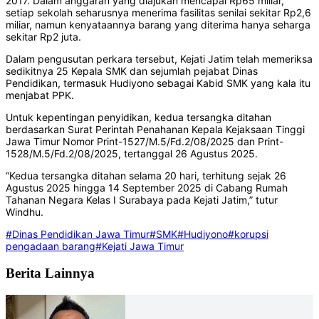
2017. Dalam anggaran yang diajukan mencapai Rp65 miliar,
setiap sekolah seharusnya menerima fasilitas senilai sekitar Rp2,6
miliar, namun kenyataannya barang yang diterima hanya seharga
sekitar Rp2 juta.
Dalam pengusutan perkara tersebut, Kejati Jatim telah memeriksa
sedikitnya 25 Kepala SMK dan sejumlah pejabat Dinas
Pendidikan, termasuk Hudiyono sebagai Kabid SMK yang kala itu
menjabat PPK.
Untuk kepentingan penyidikan, kedua tersangka ditahan
berdasarkan Surat Perintah Penahanan Kepala Kejaksaan Tinggi
Jawa Timur Nomor Print-1527/M.5/Fd.2/08/2025 dan Print-
1528/M.5/Fd.2/08/2025, tertanggal 26 Agustus 2025.
“Kedua tersangka ditahan selama 20 hari, terhitung sejak 26
Agustus 2025 hingga 14 September 2025 di Cabang Rumah
Tahanan Negara Kelas I Surabaya pada Kejati Jatim,” tutur
Windhu.
#Dinas Pendidikan Jawa Timur
#SMK
#Hudiyono
#korupsi
pengadaan barang
#Kejati Jawa Timur
Berita Lainnya