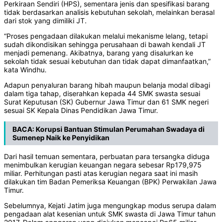
Perkiraan Sendiri (HPS), sementara jenis dan spesifikasi barang
tidak berdasarkan analisis kebutuhan sekolah, melainkan berasal
dari stok yang dimiliki JT.
“Proses pengadaan dilakukan melalui mekanisme lelang, tetapi
sudah dikondisikan sehingga perusahaan di bawah kendali JT
menjadi pemenang. Akibatnya, barang yang disalurkan ke
sekolah tidak sesuai kebutuhan dan tidak dapat dimanfaatkan,”
kata Windhu.
Adapun penyaluran barang hibah maupun belanja modal dibagi
dalam tiga tahap, diserahkan kepada 44 SMK swasta sesuai
Surat Keputusan (SK) Gubernur Jawa Timur dan 61 SMK negeri
sesuai SK Kepala Dinas Pendidikan Jawa Timur.
BACA:
Korupsi Bantuan Stimulan Perumahan Swadaya di
Sumenep Naik ke Penyidikan
Dari hasil temuan sementara, perbuatan para tersangka diduga
menimbulkan kerugian keuangan negara sebesar Rp179,975
miliar. Perhitungan pasti atas kerugian negara saat ini masih
dilakukan tim Badan Pemeriksa Keuangan (BPK) Perwakilan Jawa
Timur.
Sebelumnya, Kejati Jatim juga mengungkap modus serupa dalam
pengadaan alat kesenian untuk SMK swasta di Jawa Timur tahun