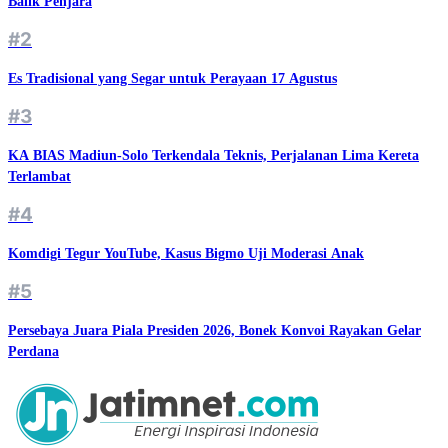
Balik Penjara
#2
Es Tradisional yang Segar untuk Perayaan 17 Agustus
#3
KA BIAS Madiun-Solo Terkendala Teknis, Perjalanan Lima Kereta
Terlambat
#4
Komdigi Tegur YouTube, Kasus Bigmo Uji Moderasi Anak
#5
Persebaya Juara Piala Presiden 2026, Bonek Konvoi Rayakan Gelar
Perdana