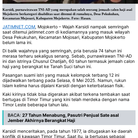
Karsidi, purnawirawan TNI-AD yang merupakan salah seorang jemaah calon haji asal
Mojokerto berkategori disabilitas saat ditemui di rumahnya, Desa Pekukuhan,
Kecamatan Mojosari, Kabupaten Mojokerto. Foto: Hasan.
JATIMNET.COM
, Mojokerto – Wajah Karsidi nampak semringah
saat ditemui
jatimnet.com
di kediamannya yang masuk wilayah
Desa Pekukuhan, Kecamatan Mojosari, Kabupaten Mojokerto
belum lama ini.
Di balik wajahnya yang semringah, pria berusia 74 tahun ini
merasa terharu sekaligus senang. Sebab, purnawirawan TNI-AD
ini dan istrinya Chusnul Chatijah, 60 tahun termasuk jemaah calon
haji yang berangkat ke Tanah Suci tahun ini.
Pasangan suami istri yang masuk kelompok terbang 12 ini
dijadwalkan terbang pada Selasa, 6 Mei 2025. Namun, rukun
Islam kelima harus dijalani Karsidi dengan keterbatasan fisik.
Kaki kirinya tidak bisa digerakan akibat terkena tembakan saat
bertugas di Timor Timur yang kini telah merdeka dengan nama
Timor Leste beberapa tahun lalu.
BACA:
27 Tahun Menabung, Pasutri Penjual Sate asal
Jember Akhirnya Berangkat Haji
Karsidi menceritakan, pada tahun 1977, ia ditugaskan ke daerah
konflik di kawasan Timor Timur. Saat itu, ia bertugas sebagai