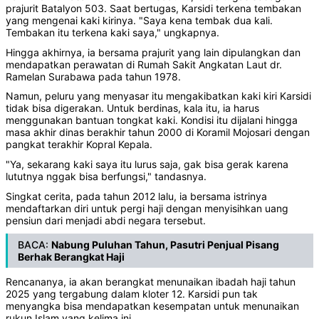
prajurit Batalyon 503. Saat bertugas, Karsidi terkena tembakan
yang mengenai kaki kirinya. "Saya kena tembak dua kali.
Tembakan itu terkena kaki saya," ungkapnya.
Hingga akhirnya, ia bersama prajurit yang lain dipulangkan dan
mendapatkan perawatan di Rumah Sakit Angkatan Laut dr.
Ramelan Surabawa pada tahun 1978.
Namun, peluru yang menyasar itu mengakibatkan kaki kiri Karsidi
tidak bisa digerakan. Untuk berdinas, kala itu, ia harus
menggunakan bantuan tongkat kaki. Kondisi itu dijalani hingga
masa akhir dinas berakhir tahun 2000 di Koramil Mojosari dengan
pangkat terakhir Kopral Kepala.
"Ya, sekarang kaki saya itu lurus saja, gak bisa gerak karena
lututnya nggak bisa berfungsi," tandasnya.
Singkat cerita, pada tahun 2012 lalu, ia bersama istrinya
mendaftarkan diri untuk pergi haji dengan menyisihkan uang
pensiun dari menjadi abdi negara tersebut.
BACA:
Nabung Puluhan Tahun, Pasutri Penjual Pisang
Berhak Berangkat Haji
Rencananya, ia akan berangkat menunaikan ibadah haji tahun
2025 yang tergabung dalam kloter 12. Karsidi pun tak
menyangka bisa mendapatkan kesempatan untuk menunaikan
rukun Islam yang kelima ini.