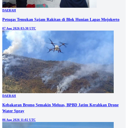
DAERAH
Petugas Temukan Sajam Rakitan di Blok Hunian Lapas Mojokerto
07 Aug 2026 03:30 UTC
DAERAH
Kebakaran Bromo Semakin Meluas, BPBD Jatim Kerahkan Drone
Water Spray
06 Aug 2026 11:02 UTC