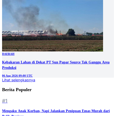
DAERAH
Kebakaran Lahan di Dekat PT Sun Papar Source Tak Ganggu Area
Produksi
06 Aug 2026 09:00 UTC
Lihat selengkapnya
Berita Populer
#1
Mengaku Anak Korban, Napi Jalankan Penipuan Emas Murah dari