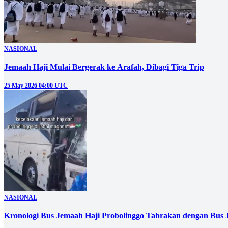
NASIONAL
Jemaah Haji Mulai Bergerak ke Arafah, Dibagi Tiga Trip
25 May 2026 04:00 UTC
NASIONAL
Kronologi Bus Jemaah Haji Probolinggo Tabrakan dengan Bus 