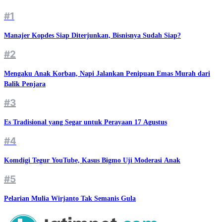
#1
Manajer Kopdes Siap Diterjunkan, Bisnisnya Sudah Siap?
#2
Mengaku Anak Korban, Napi Jalankan Penipuan Emas Murah dari
Balik Penjara
#3
Es Tradisional yang Segar untuk Perayaan 17 Agustus
#4
Komdigi Tegur YouTube, Kasus Bigmo Uji Moderasi Anak
#5
Pelarian Mulia Wirjanto Tak Semanis Gula