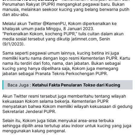
Perumahan Rakyat (PUPR) mengangkat pegawai baru. Bukan
manusia, melainkan seekoor kucing yang belang berwarna putih
dan abu-abu.
Melalui akun Twitter @KemenPU, Kokom diperkenalkan ke
khalayak umum pada Minggu, 8 Januari 2023.
“Perkenalkan Kokom, kocheng PUPR,” tulis cuitan dalam akun
media sosial tersebut yang dikutip jatimnet.com, Senin
(9/1/2023).
Sama seperti pegawai umum lainnya, kucing betina ini juga
memiliki kartu nama dengan logo resmi Kementerian PUPR. Kartu
nama itu terdiri dari foto, nama, dan jabatan. Bukan sebagai
kucing yang hanya dipelihara saja, Kokom juga memegang
jabatan sebagai Pranata Teknis Perkochengan PUPR.
Baca Juga :
Ketahui Fakta Penularan
Tokso
dari Kucing
Akun Twitter resmi tersebut juga memberitahu tentang wilayah
kekuasaan Kokom selama bekerja. Kementerian PUPR
menyatakan bahwa Kokom memiliki wilayah kekuasaan di gedung
Sekretariat Jenderal PUPR.
Selain itu, Kokom juga tidak menyukai area-area terbuka
sehingga dipilih area tertutup atau indoor untuk kucing yang juga
menggunakan kalung pengenal.