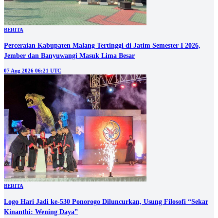
BERITA
Perceraian Kabupaten Malang Tertinggi di Jatim Semester I 2026,
Jember dan Banyuwangi Masuk Lima Besar
07 Aug 2026 06:21 UTC
BERITA
Logo Hari Jadi ke-530 Ponorogo Diluncurkan, Usung Filosofi “Sekar
Kinanthi: Wening Daya”