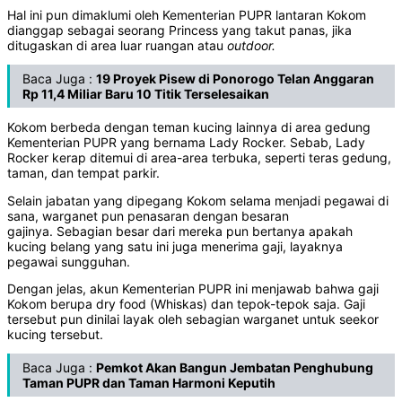
Hal ini pun dimaklumi oleh Kementerian PUPR lantaran Kokom
dianggap sebagai seorang Princess yang takut panas, jika
ditugaskan di area luar ruangan atau
outdoor.
Baca Juga :
19 Proyek Pisew di Ponorogo Telan Anggaran
Rp 11,4 Miliar Baru 10 Titik Terselesaikan
Kokom berbeda dengan teman kucing lainnya di area gedung
Kementerian PUPR yang bernama Lady Rocker. Sebab, Lady
Rocker kerap ditemui di area-area terbuka, seperti teras gedung,
taman, dan tempat parkir.
Selain jabatan yang dipegang Kokom selama menjadi pegawai di
sana, warganet pun penasaran dengan besaran
gajinya. Sebagian besar dari mereka pun bertanya apakah
kucing belang yang satu ini juga menerima gaji, layaknya
pegawai sungguhan.
Dengan jelas, akun Kementerian PUPR ini menjawab bahwa gaji
Kokom berupa dry food (Whiskas) dan tepok-tepok saja. Gaji
tersebut pun dinilai layak oleh sebagian warganet untuk seekor
kucing tersebut.
Baca Juga :
Pemkot Akan Bangun Jembatan Penghubung
Taman PUPR dan Taman Harmoni Keputih