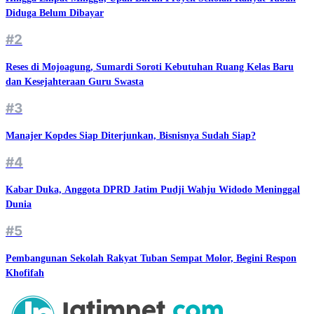
Diduga Belum Dibayar
#2
Reses di Mojoagung, Sumardi Soroti Kebutuhan Ruang Kelas Baru
dan Kesejahteraan Guru Swasta
#3
Manajer Kopdes Siap Diterjunkan, Bisnisnya Sudah Siap?
#4
Kabar Duka, Anggota DPRD Jatim Pudji Wahju Widodo Meninggal
Dunia
#5
Pembangunan Sekolah Rakyat Tuban Sempat Molor, Begini Respon
Khofifah