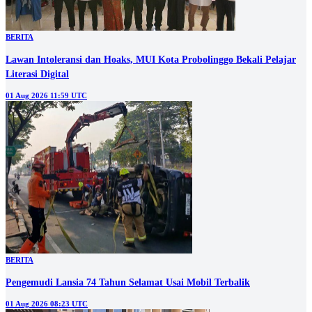
BERITA
‎Lawan Intoleransi dan Hoaks, MUI Kota Probolinggo Bekali Pelajar
Literasi Digital
01 Aug 2026 11:59 UTC
BERITA
Pengemudi Lansia 74 Tahun Selamat Usai Mobil Terbalik
01 Aug 2026 08:23 UTC