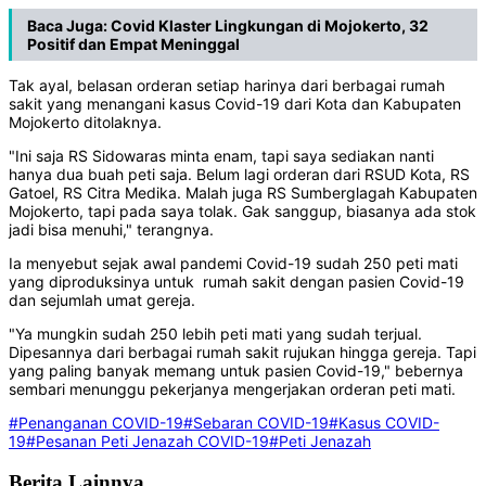
Baca Juga:
Covid Klaster Lingkungan di Mojokerto, 32
Positif dan Empat Meninggal
Tak ayal, belasan orderan setiap harinya dari berbagai rumah
sakit yang menangani kasus Covid-19 dari Kota dan Kabupaten
Mojokerto ditolaknya.
"Ini saja RS Sidowaras minta enam, tapi saya sediakan nanti
hanya dua buah peti saja. Belum lagi orderan dari RSUD Kota, RS
Gatoel, RS Citra Medika. Malah juga RS Sumberglagah Kabupaten
Mojokerto, tapi pada saya tolak. Gak sanggup, biasanya ada stok
jadi bisa menuhi," terangnya.
Ia menyebut sejak awal pandemi Covid-19 sudah 250 peti mati
yang diproduksinya untuk rumah sakit dengan pasien Covid-19
dan sejumlah umat gereja.
"Ya mungkin sudah 250 lebih peti mati yang sudah terjual.
Dipesannya dari berbagai rumah sakit rujukan hingga gereja. Tapi
yang paling banyak memang untuk pasien Covid-19," bebernya
sembari menunggu pekerjanya mengerjakan orderan peti mati.
#Penanganan COVID-19
#Sebaran COVID-19
#Kasus COVID-
19
#Pesanan Peti Jenazah COVID-19
#Peti Jenazah
Berita Lainnya