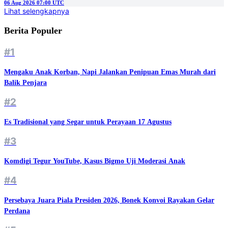
06 Aug 2026 07:00 UTC
Lihat selengkapnya
Berita Populer
#1
Mengaku Anak Korban, Napi Jalankan Penipuan Emas Murah dari
Balik Penjara
#2
Es Tradisional yang Segar untuk Perayaan 17 Agustus
#3
Komdigi Tegur YouTube, Kasus Bigmo Uji Moderasi Anak
#4
Persebaya Juara Piala Presiden 2026, Bonek Konvoi Rayakan Gelar
Perdana