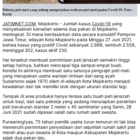
Pekerja peti mati yang sedang mengerjakan orderan peti mati pasien Covid-19. Foto :
Karin
JATIMNET.COM
, Mojokerto - Jumlah kasus
Covid-19
yang
menyebabkan kematian selama dua pekan di Mojokerto
meningkat. Di mana berdasarkan data secara kumulatif Pemprov
Jawa Timur, wilayah Kota Mojokerto pada Minggu 27 Juni 2021,
bahwa kasus yang positif Covid sebanyak 2.988, sembuh 2.556,
meninggal 202, kasus aktif 230.
Hal tersebut membuat permintaan peti jenazah semakin tinggi
setiap harinya, bahkan mencapai tiga sampai empat buah.
Kondisi ini akhirnya membuat satu-satunya pengrajin peti mati
yang merupakan usaha warisan rintisan dari sang ayah
Sudamono sejak 1970 silam di wilayah Kota Mojokerto menjadi
kewalahan dan tak memiliki stok dengan ukuran standar lagi.
Tampak di area produksi hanya tersisa satu buah peti jenazah
untuk bayi, dan satu pekerja yang sedang menyiapkan perakitan
peti berukuran standar 2 meter x 45 sentimeter yang Senin, 28
Juni 2021 sudah dipesan salah satu rumah sakit swasta.
Purwaningtyas, 75 tahun pemilik usaha turun temurun ini tak bisa
memenuhi permintaan penyediaan dari sejumlah rumah sakit plat
merah atau pun swasta di Kota maupun Kabupaten Mojokerto
sejak dua pekan lalu.