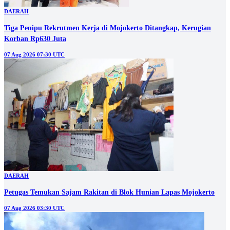
DAERAH
Tiga Penipu Rekrutmen Kerja di Mojokerto Ditangkap, Kerugian
Korban Rp630 Juta
07 Aug 2026 07:30 UTC
DAERAH
Petugas Temukan Sajam Rakitan di Blok Hunian Lapas Mojokerto
07 Aug 2026 03:30 UTC