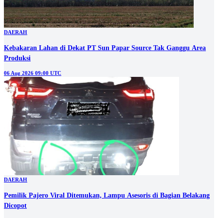
DAERAH
Kebakaran Lahan di Dekat PT Sun Papar Source Tak Ganggu Area
Produksi
06 Aug 2026 09:00 UTC
DAERAH
Pemilik Pajero Viral Ditemukan, Lampu Asesoris di Bagian Belakang
Dicopot