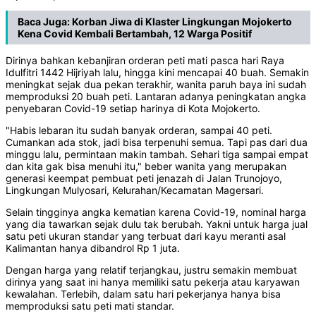
Baca Juga:
Korban Jiwa di Klaster Lingkungan Mojokerto
Kena Covid Kembali Bertambah, 12 Warga Positif
Dirinya bahkan kebanjiran orderan peti mati pasca hari Raya
Idulfitri 1442 Hijriyah lalu, hingga kini mencapai 40 buah. Semakin
meningkat sejak dua pekan terakhir, wanita paruh baya ini sudah
memproduksi 20 buah peti. Lantaran adanya peningkatan angka
penyebaran Covid-19 setiap harinya di Kota Mojokerto.
"Habis lebaran itu sudah banyak orderan, sampai 40 peti.
Cumankan ada stok, jadi bisa terpenuhi semua. Tapi pas dari dua
minggu lalu, permintaan makin tambah. Sehari tiga sampai empat
dan kita gak bisa menuhi itu," beber wanita yang merupakan
generasi keempat pembuat peti jenazah di Jalan Trunojoyo,
Lingkungan Mulyosari, Kelurahan/Kecamatan Magersari.
Selain tingginya angka kematian karena Covid-19, nominal harga
yang dia tawarkan sejak dulu tak berubah. Yakni untuk harga jual
satu peti ukuran standar yang terbuat dari kayu meranti asal
Kalimantan hanya dibandrol Rp 1 juta.
Dengan harga yang relatif terjangkau, justru semakin membuat
dirinya yang saat ini hanya memiliki satu pekerja atau karyawan
kewalahan. Terlebih, dalam satu hari pekerjanya hanya bisa
memproduksi satu peti mati standar.