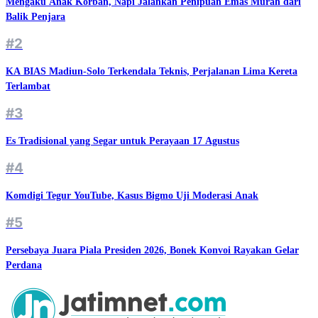
Mengaku Anak Korban, Napi Jalankan Penipuan Emas Murah dari
Balik Penjara
#2
KA BIAS Madiun-Solo Terkendala Teknis, Perjalanan Lima Kereta
Terlambat
#3
Es Tradisional yang Segar untuk Perayaan 17 Agustus
#4
Komdigi Tegur YouTube, Kasus Bigmo Uji Moderasi Anak
#5
Persebaya Juara Piala Presiden 2026, Bonek Konvoi Rayakan Gelar
Perdana