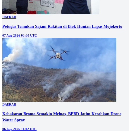
DAERAH
Petugas Temukan Sajam Rakitan di Blok Hunian Lapas Mojokerto
07 Aug 2026 03:30 UTC
DAERAH
Kebakaran Bromo Semakin Meluas, BPBD Jatim Kerahkan Drone
Water Spray
06 Aug 2026 11:02 UTC