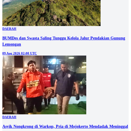
DAERAH
BUMDes dan Swasta Saling Tunggu Kelola Jalur Pendakian Gunung
Lemongan
09 Aug 2026 02:00 UTC
DAERAH
Asyik Nongkrong di Warkop, Pria di Mojokerto Mendadak Meninggal