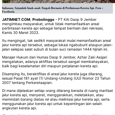
Imbauan. Sejumlah Anak-anak Tengah Bermain di Perlintasan Kereta Api. Foto :
Facebook.
JATIMNET
.
COM
,
Probolinggo
- PT KAI Daop 9 Jember
mengimbau masyarakat, untuk tidak memanfaatkan areal
perlintasan kereta api sebagai tempat bermain dan rekreasi,
Kamis 30 Maret 2023.
Itu mengingat, tak sedikit masyarakat mulai memanfaatkan areal
jalur kereta api tersebut, sebagai lokasi ngabuburit ataupun jalan-
jalan selepas salat subuh di bulan suci ramadan 1444 hijriah ini.
Manajer Hukum dan Humas Daop 9 Jember, Azhar Zaki Assjari
mengatakan, adanya aktifitas tersebut sangat membahayakan,
baik bagi keselamatan diri maupun perjalanan kereta api.
Disamping itu, beraktifitas di areal jalur kereta juga dilarang,
sesuai Pasal 181 ayat (1) Undang-Undang (UU) Nomor 23 Tahun
2007 tentang Perkeretaapian.
Di mana dijelaskan setiap orang dilarang berada di ruang manfaat
jalur kereta api, menyeret, menggerakkan, meletakkan, atau
memindah barang diatas rel atau melintasi jalur kereta api, serta
menggunakan jalur kereta api untuk kepentingan lain selain
angkutan kereta api.