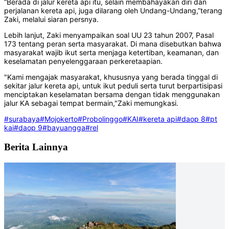
“Berada di jalur kereta api itu, selain membahayakan diri dan
perjalanan kereta api, juga dilarang oleh Undang-Undang,”terang
Zaki, melalui siaran persnya.
Lebih lanjut, Zaki menyampaikan soal UU 23 tahun 2007, Pasal
173 tentang peran serta masyarakat. Di mana disebutkan bahwa
masyarakat wajib ikut serta menjaga ketertiban, keamanan, dan
keselamatan penyelenggaraan perkeretaapian.
"Kami mengajak masyarakat, khususnya yang berada tinggal di
sekitar jalur kereta api, untuk ikut peduli serta turut berpartisipasi
menciptakan keselamatan bersama dengan tidak menggunakan
jalur KA sebagai tempat bermain,"Zaki memungkasi.
#surabaya
#Mojokerto
#Probolinggo
#KAI
#kereta api
#daop 8
#pt
kai
#daop 9
#bayuangga
#rel
Berita Lainnya