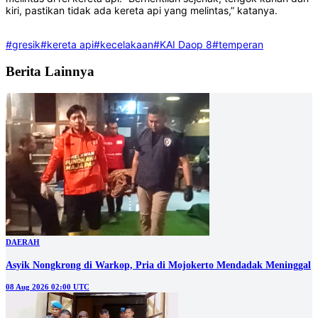
kiri, pastikan tidak ada kereta api yang melintas,” katanya.
#gresik
#kereta api
#kecelakaan
#KAI Daop 8
#temperan
Berita Lainnya
DAERAH
Asyik Nongkrong di Warkop, Pria di Mojokerto Mendadak Meninggal
08 Aug 2026 02:00 UTC