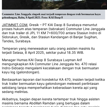
Commuter Line Jenggala ringsek usai terjadi temperan dengan truk bermuatan kayu
gelondongan, Rabu, 9 April 2025. Foto: KAI Daop 8
JATIMNET.COM
, Gresik – PT KAI Daop 8 Surabaya menuntut
proses hukum atas temperan (tabrakan) Commuter Line Jenggala
dan truk trailer di JPL 11 KM 7+600/700 antara Stasiun Indro di
Sidorukun, Gresik, dan Stasiun Kandangan di Banjar Sugihan,
Tandes, Surabaya.
Temperan yang menewaskan satu orang asisten masinis itu
terjadi Selasa, 8 April 2025, sekitar pukul 18.35 WIB.
Manager Humas KAI Daop 8 Surabaya Luqman Arif
mengungkapkan KA Commuter Line Jenggala No. 470 relasi
Indro-Sidoarjo mengalami kecelakaan dengan truk bermuatan
kayu log (gelondongan).
Berdasarkan laporan dari kondektur KA 470, insiden terjadi ketika
truk trailer bermuatan kayu gelondongan melewati perlintasan
sebidang tanpa memperhatikan keberadaan kereta api yang
sedang melintas.
Akibatnya, bagian depan kereta tertemper truk hingga asisten
masinis bernama Abdillah Ramdan yang bertugas dalam