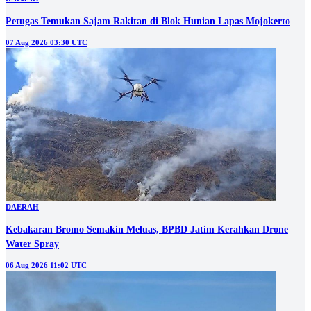
Petugas Temukan Sajam Rakitan di Blok Hunian Lapas Mojokerto
07 Aug 2026 03:30 UTC
DAERAH
Kebakaran Bromo Semakin Meluas, BPBD Jatim Kerahkan Drone
Water Spray
06 Aug 2026 11:02 UTC