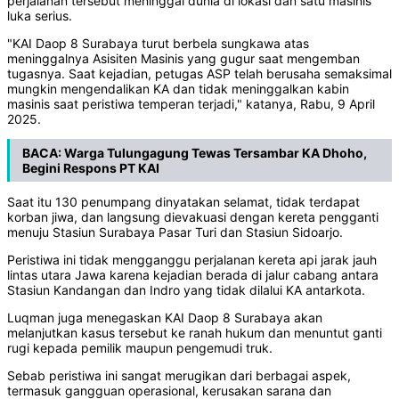
perjalanan tersebut meninggal dunia di lokasi dan satu masinis
luka serius.
"KAI Daop 8 Surabaya turut berbela sungkawa atas
meninggalnya Asisiten Masinis yang gugur saat mengemban
tugasnya. Saat kejadian, petugas ASP telah berusaha semaksimal
mungkin mengendalikan KA dan tidak meninggalkan kabin
masinis saat peristiwa temperan terjadi," katanya, Rabu, 9 April
2025.
BACA:
Warga Tulungagung Tewas Tersambar KA Dhoho,
Begini Respons PT KAI
Saat itu 130 penumpang dinyatakan selamat, tidak terdapat
korban jiwa, dan langsung dievakuasi dengan kereta pengganti
menuju Stasiun Surabaya Pasar Turi dan Stasiun Sidoarjo.
Peristiwa ini tidak mengganggu perjalanan kereta api jarak jauh
lintas utara Jawa karena kejadian berada di jalur cabang antara
Stasiun Kandangan dan Indro yang tidak dilalui KA antarkota.
Luqman juga menegaskan KAI Daop 8 Surabaya akan
melanjutkan kasus tersebut ke ranah hukum dan menuntut ganti
rugi kepada pemilik maupun pengemudi truk.
Sebab peristiwa ini sangat merugikan dari berbagai aspek,
termasuk gangguan operasional, kerusakan sarana dan