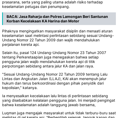
prasarana, serta yang paling utama adalah risiko terhadap
keselamatan petugas dan penumpang.
BACA:
Jasa Raharja dan Polres Lamongan Beri Santunan
Korban Kecelakaan KA Harina dan Motor
Pihaknya mengingatkan masyarakat disiplin dan menaati aturan
keselamatan saat melintasi perlintasan sebidang sesuai Undang-
Undang Nomor 22 Tahun 2009 dan wajib mendahulukan
perjalanan kereta api.
Selain itu, pasal 124 Undang-Undang Nomor 23 Tahun 2007
tentang Perkeretaapian juga menegaskan bahwa setiap
pengguna jalan wajib mendahulukan kereta api di titik
perpotongan sebidang antara jalur KA dan jalan raya.
"Sesuai Undang-Undang Nomor 22 Tahun 2009 tentang Lalu
Lintas dan Angkutan Jalan (LLAJ), KAI akan menempuh jalur
hukum dan terus berkoordinasi dengan pihak penyidik dari
kepolisian," katanya.
Ia menyesalkan kecelakaan lalu lintas di perlintasan sebidang
yang disebabkan kelalaian pengguna jalan. Ini menjadi pengingat
bahwa keselamatan adalah tanggung jawab bersama,
Luqman juga mengajak masyarakat untuk tidak terburu-buru saat
melintas di rel kereta api. “Berhentilah sejenak, tengok kanan dan