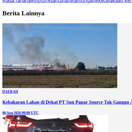
#jasa raharja
#motor
#santunan
#lamongan
#kecelakaan ker
Berita Lainnya
DAERAH
Kebakaran Lahan di Dekat PT Sun Papar Source Tak Ganggu 
06 Aug 2026 09:00 UTC