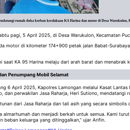
ndatangi rumah duka korban kecelakaan KA Harina dan motor di Desa Warukulon, Kec
Sabtu pagi, 5 April 2025, di Desa Warukulon, Kecamatan P
da motor di kilometer 174+900 petak jalan Babat-Surabay
pi saat KA 95 Harina melaju dari arah barat dan menabrak k
 dan Penumpang Mobil Selamat
ng 6 April 2025, Kapolres Lamongan melalui Kasat Lantas
, dan perwakilan Jasa Raharja, Heri Sutiono, mendatangi 
unan dari Jasa Raharja dan tali asih yang secara simbolis
rga almarhumah dan menjadi berkah untuk semua. Kami turu
 beban keluarga yang ditinggalkan,” ujar Arifin.