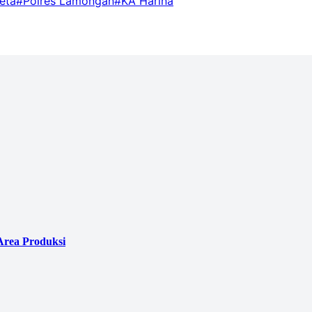
eta
#Polres Lamongan
#KA Harina
Area Produksi