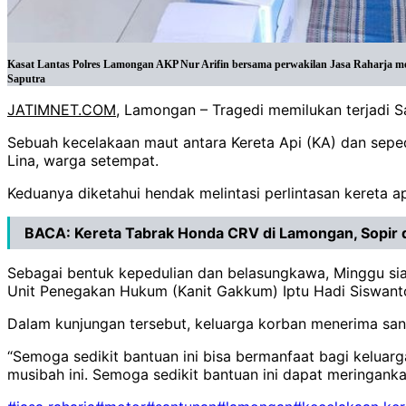
Kasat Lantas Polres Lamongan AKP Nur Arifin bersama perwakilan Jasa Raharja me
Saputra
JATIMNET.COM
, Lamongan – Tragedi memilukan terjadi 
Sebuah kecelakaan maut antara Kereta Api (KA) dan sepe
Lina, warga setempat.
Keduanya diketahui hendak melintasi perlintasan kereta a
BACA:
Kereta Tabrak Honda CRV di Lamongan, Sopir
Sebagai bentuk kepedulian dan belasungkawa, Minggu sia
Unit Penegakan Hukum (Kanit Gakkum) Iptu Hadi Siswanto
Dalam kunjungan tersebut, keluarga korban menerima sant
“Semoga sedikit bantuan ini bisa bermanfaat bagi kelua
musibah ini. Semoga sedikit bantuan ini dapat meringankan