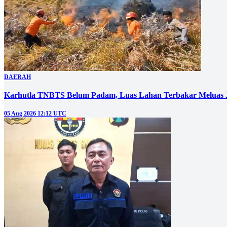
DAERAH
Karhutla TNBTS Belum Padam, Luas Lahan Terbakar Meluas J
05 Aug 2026 12:12 UTC