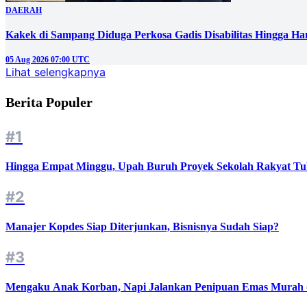
DAERAH
Kakek di Sampang Diduga Perkosa Gadis Disabilitas Hingga Ha
05 Aug 2026 07:00 UTC
Lihat selengkapnya
Berita Populer
#1
Hingga Empat Minggu, Upah Buruh Proyek Sekolah Rakyat Tu
#2
Manajer Kopdes Siap Diterjunkan, Bisnisnya Sudah Siap?
#3
Mengaku Anak Korban, Napi Jalankan Penipuan Emas Murah d