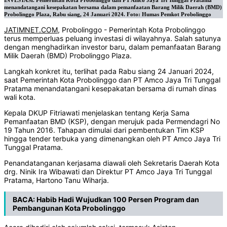
INVESTASI. Pemerintah Kota Probolinggo dan PT Amco Jaya Tri Tunggal Pratama
menandatangani kesepakatan bersama dalam pemanfaatan Barang Milik Daerah (BMD)
Probolinggo Plaza, Rabu siang, 24 Januari 2024. Foto: Humas Pemkot Probolinggo
JATIMNET.COM
, Probolinggo - Pemerintah Kota Probolinggo
terus memperluas peluang investasi di wilayahnya. Salah satunya
dengan menghadirkan investor baru, dalam pemanfaatan Barang
Milik Daerah (BMD) Probolinggo Plaza.
Langkah konkret itu, terlihat pada Rabu siang 24 Januari 2024,
saat Pemerintah Kota Probolinggo dan PT Amco Jaya Tri Tunggal
Pratama menandatangani kesepakatan bersama di rumah dinas
wali kota.
Kepala DKUP Fitriawati menjelaskan tentang Kerja Sama
Pemanfaatan BMD (KSP), dengan merujuk pada Permendagri No
19 Tahun 2016. Tahapan dimulai dari pembentukan Tim KSP
hingga tender terbuka yang dimenangkan oleh PT Amco Jaya Tri
Tunggal Pratama.
Penandatanganan kerjasama diawali oleh Sekretaris Daerah Kota
drg. Ninik Ira Wibawati dan Direktur PT Amco Jaya Tri Tunggal
Pratama, Hartono Tanu Wiharja.
BACA:
Habib Hadi Wujudkan 100 Persen Program dan
Pembangunan Kota Probolinggo