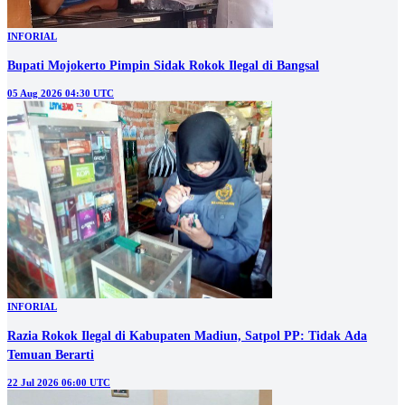
INFORIAL
Bupati Mojokerto Pimpin Sidak Rokok Ilegal di Bangsal
05 Aug 2026 04:30 UTC
INFORIAL
Razia Rokok Ilegal di Kabupaten Madiun, Satpol PP: Tidak Ada
Temuan Berarti
22 Jul 2026 06:00 UTC