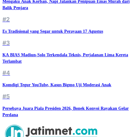
Mengaku Anak Korban, Napi Jalankan Penipuan Emas Murah dari
Balik Penjara
#2
Es Tradisional yang Segar untuk Perayaan 17 Agustus
#3
KA BIAS Madiun-Solo Terkendala Teknis, Perjalanan Lima Kereta
Terlambat
#4
Komdigi Tegur YouTube, Kasus Bigmo Uji Moderasi Anak
#5
Persebaya Juara Piala Presiden 2026, Bonek Konvoi Rayakan Gelar
Perdana