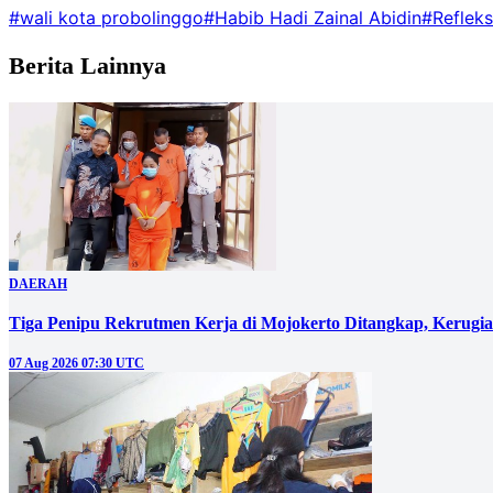
#wali kota probolinggo
#Habib Hadi Zainal Abidin
#Refleks
Berita Lainnya
DAERAH
Tiga Penipu Rekrutmen Kerja di Mojokerto Ditangkap, Kerugi
07 Aug 2026 07:30 UTC