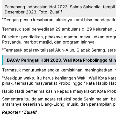
Pemenang Indonesian Idol 2023, Salma Salsabila, tampil
Desember 2023. Foto: Zulafif
"Dengan penuh kesabaran, akhirnya kami bisa mendapatkan
Termasuk soal penyediaan 29 ambulans di 29 kelurahan j
Di sektor pendidikan, pihaknya mampu mewujudkan progra
Posyandu, marbot masjid, dan program lainnya.
"Termasuk soal revitalisasi Alun-Alun, Gladak Serang, se
BACA:
Peringati HSN 2023, Wali Kota Probolinggo Mi
Termasuk menurunkan angka kemiskinan, meningkatkan Ind
"Meskipun waktu itu harus kehilangan Wakil Wali Kota kar
pihak, termasuk masyarakat Probolinggo," kata Habib Ha
Habib Hadi berterima kasih kepada masyarakat Kota Pro
Sementara itu, dalam acara refleksi pada Senin malam, b
antaranya kesenian Liang-Liong, musik, dan penampilan pe
Reporter : Zulafif