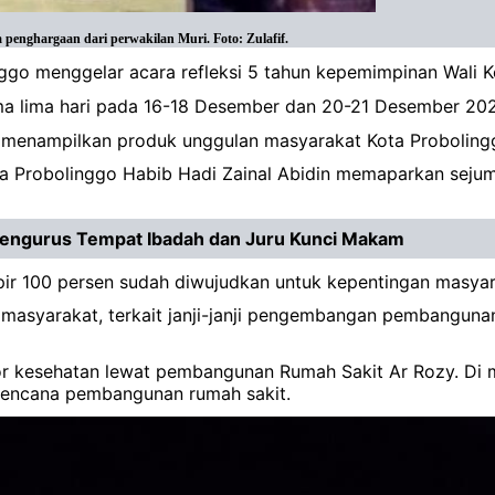
penghargaan dari perwakilan Muri. Foto: Zulafif.
nggo menggelar acara refleksi 5 tahun kepemimpinan Wali K
lama lima hari pada 16-18 Desember dan 20-21 Desember 20
g menampilkan produk unggulan masyarakat Kota Probolingg
ta Probolinggo Habib Hadi Zainal Abidin memaparkan seju
Pengurus Tempat Ibadah dan Juru Kunci Makam
hampir 100 persen sudah diwujudkan untuk kepentingan masy
masyarakat, terkait janji-janji pengembangan pembanguna
r kesehatan lewat pembangunan Rumah Sakit Ar Rozy. Di m
rencana pembangunan rumah sakit.