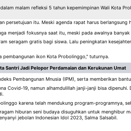
 dalam malam refleksi 5 tahun kepemimpinan Wali Kota Prob
 persetujuan itu. Meski agenda rapat harus berlangsung h
uga menjadi fokusnya saat itu, meski pada awalnya banya
m seragam gratis bagi siswa. Lalu peningkatan kesejahter
rta pembangunan ikon Kota Probolinggo," tuturnya.
nta Santri Jadi Pelopor Perdamaian dan Kerukunan Umat
eks Pembangunan Mnusia (IPM), serta memberikan bantuan h
ena Covid-19, namun alhamdulillah janji-janji bisa dipenu
di.
bolinggo karena telah mendukung program-programnya, seh
eragam hiburan seni budaya disuguhkan untuk menghibur ma
nyanyi jebolan Indonesian Idol 2023, Salma Salsabil.