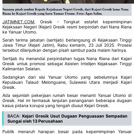
Suasana pisah sambut Kepala Kejaksaan Negeri Gresik, dari Kajari Gresik lama Nana
Riana ke Kajari Gresik yang baru Yanuar Utomo. Foto: Agus Salim.
JATIMNET.COM
, Gresik - Tongkat estafet kepemimpinan
Kejaksaan Negeri (Kejari) Gresik resmi berpindah dari Nana Riana
ke Yanuar Utomo.
Serah terima jabatan (sertijab) berlangsung di Kejaksaan Tinggi
Jawa Timur (Kejati Jatim), Rabu kemarin, 23 Juli 2025. Prosesi
tersebut dilanjutkan dengan pisah sambut pada malam harinya.
Sertijab itu menandai perpindahan tugas Nana Riana dari Kajari
Gresik untuk promosi sebagai Asisten Intelijen Kejaksaan Tinggi
Kalimantan Selatan.
Sedangkan dari sisi Yanuar Utomo yang sebelumnya Kajari
Kepulauan Talaud Melonguane, Sulawesi Utara menjadi Kajari
Gresik.
Ada sejumlah pekerjaan rumah besar menanti Yanuar Utomo di
Gresik. Hal ini termasuk lanjutan penanganan beberapa dugaan
kasus pidana korupsi yang tengah diusut Kejari Gresik.
BACA:
Kejari Gresik Usut Dugaan Penguasaan Sempadan
Sungai oleh 13 Perusahaan
Publik menaruh harapan besar pada kepemimpinan Yanuar