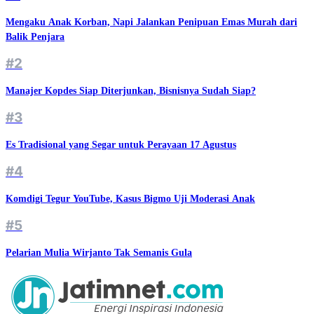
Mengaku Anak Korban, Napi Jalankan Penipuan Emas Murah dari
Balik Penjara
#2
Manajer Kopdes Siap Diterjunkan, Bisnisnya Sudah Siap?
#3
Es Tradisional yang Segar untuk Perayaan 17 Agustus
#4
Komdigi Tegur YouTube, Kasus Bigmo Uji Moderasi Anak
#5
Pelarian Mulia Wirjanto Tak Semanis Gula