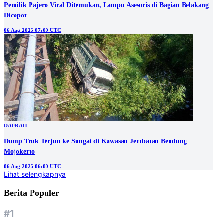
Pemilik Pajero Viral Ditemukan, Lampu Asesoris di Bagian Belakang
Dicopot
06 Aug 2026 07:00 UTC
DAERAH
Dump Truk Terjun ke Sungai di Kawasan Jembatan Bendung
Mojokerto
06 Aug 2026 06:00 UTC
Lihat selengkapnya
Berita Populer
#1