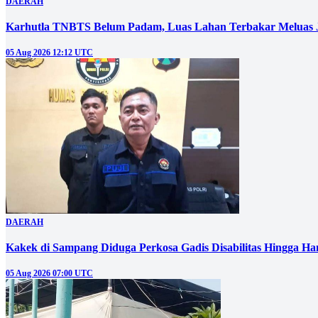
DAERAH
Karhutla TNBTS Belum Padam, Luas Lahan Terbakar Meluas J
05 Aug 2026 12:12 UTC
DAERAH
Kakek di Sampang Diduga Perkosa Gadis Disabilitas Hingga Ha
05 Aug 2026 07:00 UTC