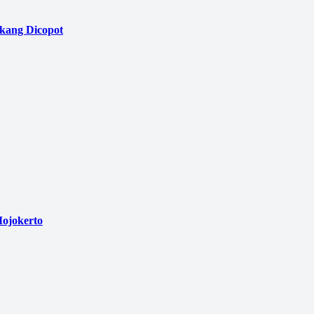
akang Dicopot
ojokerto