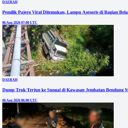
DAERAH
Pemilik Pajero Viral Ditemukan, Lampu Asesoris di Bagian Bel
06 Aug 2026 07:00 UTC
DAERAH
Dump Truk Terjun ke Sungai di Kawasan Jembatan Bendung M
06 Aug 2026 06:00 UTC