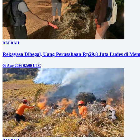
DAERAH
Rekayasa Dibegal, Uang Perusahaan Rp29,8 Juta Ludes di Mem
06 Aug 2026 02:00 UTC