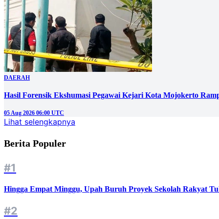
DAERAH
Hasil Forensik Ekshumasi Pegawai Kejari Kota Mojokerto Ram
05 Aug 2026 06:00 UTC
Lihat selengkapnya
Berita Populer
#1
Hingga Empat Minggu, Upah Buruh Proyek Sekolah Rakyat Tu
#2