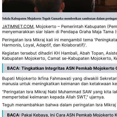
Sekda Kabupaten Mojokerto Teguh Gunarko memberikan sambutan dalam peringata
JATIMNET.COM
, Mojokerto – Pemerintah Kabupaten (Pe
menyemarakkan siar Islam di Pendapa Graha Maja Tama (
Peringatan Isra Mikraj kali ini mengambil tema 'Pening
Harmonis, Loyal, Adaptif, dan Kolaboratif)'.
Kegiatan tersebut dihadiri KH Hambali, Abah Topan, Asi
Kabupaten Mojokerto, Camat se-Kabupaten Mojokerto, Ke
BACA:
Tingkatkan Integritas ASN Pemkab Mojokerto 
Bupati Mojokerto Ikfina Fahmawati yang diwakili Sekret
manusia untuk meningkatkan keimanan dan ketakwaan ke
"Peringatan Isra Mikraj Nabi Muhammad SAW yang kita la
mempertebal keimanan kepada Allah SWT," ujarnya.
Teguh menambahkan bahwa dalam peringatan Isra Mikraj i
BACA:
Pakai Kebaya, Ini Cara ASN Pemkab Mojokerto K