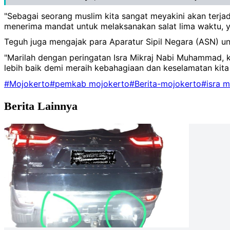
"Sebagai seorang muslim kita sangat meyakini akan terj
menerima mandat untuk melaksanakan salat lima waktu, yan
Teguh juga mengajak para Aparatur Sipil Negara (ASN) unt
"Marilah dengan peringatan Isra Mikraj Nabi Muhammad, k
lebih baik demi meraih kebahagiaan dan keselamatan kita d
#Mojokerto
#pemkab mojokerto
#Berita-mojokerto
#isra m
Berita Lainnya