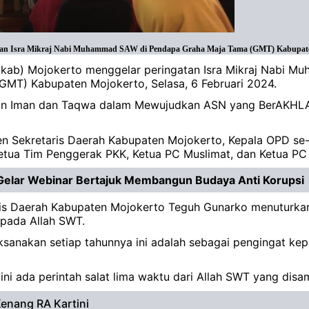
n Isra Mikraj Nabi Muhammad SAW di Pendapa Graha Maja Tama (GMT) Kabupaten Mo
mkab) Mojokerto menggelar peringatan Isra Mikraj Nabi M
GMT) Kabupaten Mojokerto, Selasa, 6 Februari 2024.
katan Iman dan Taqwa dalam Mewujudkan ASN yang BerAKHLA
sten Sekretaris Daerah Kabupaten Mojokerto, Kepala OPD 
tua Tim Penggerak PKK, Ketua PC Muslimat, dan Ketua PC
Gelar Webinar Bertajuk Membangun Budaya Anti Korupsi
aris Daerah Kabupaten Mojokerto Teguh Gunarko menuturkan
pada Allah SWT.
ksanakan setiap tahunnya ini adalah sebagai pengingat ke
ni ada perintah salat lima waktu dari Allah SWT yang di
enang RA Kartini