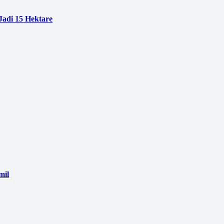
adi 15 Hektare
mil