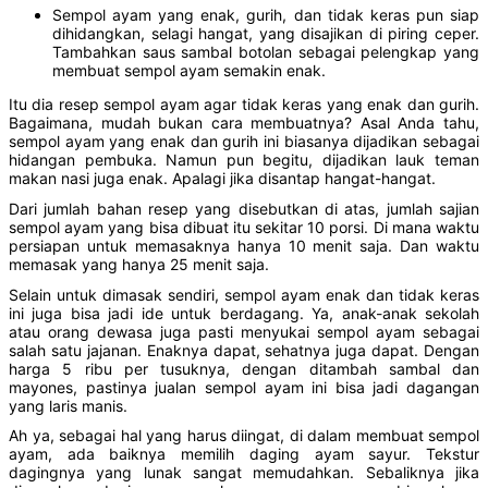
Sempol ayam yang enak, gurih, dan tidak keras pun siap
dihidangkan, selagi hangat, yang disajikan di piring ceper.
Tambahkan saus sambal botolan sebagai pelengkap yang
membuat sempol ayam semakin enak.
Itu dia resep sempol ayam agar tidak keras yang enak dan gurih.
Bagaimana, mudah bukan cara membuatnya? Asal Anda tahu,
sempol ayam yang enak dan gurih ini biasanya dijadikan sebagai
hidangan pembuka. Namun pun begitu, dijadikan lauk teman
makan nasi juga enak. Apalagi jika disantap hangat-hangat.
Dari jumlah bahan resep yang disebutkan di atas, jumlah sajian
sempol ayam yang bisa dibuat itu sekitar 10 porsi. Di mana waktu
persiapan untuk memasaknya hanya 10 menit saja. Dan waktu
memasak yang hanya 25 menit saja.
Selain untuk dimasak sendiri, sempol ayam enak dan tidak keras
ini juga bisa jadi ide untuk berdagang. Ya, anak-anak sekolah
atau orang dewasa juga pasti menyukai sempol ayam sebagai
salah satu jajanan. Enaknya dapat, sehatnya juga dapat. Dengan
harga 5 ribu per tusuknya, dengan ditambah sambal dan
mayones, pastinya jualan sempol ayam ini bisa jadi dagangan
yang laris manis.
Ah ya, sebagai hal yang harus diingat, di dalam membuat sempol
ayam, ada baiknya memilih daging ayam sayur. Tekstur
dagingnya yang lunak sangat memudahkan. Sebaliknya jika