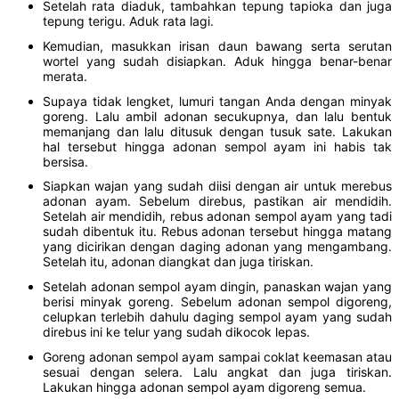
Setelah rata diaduk, tambahkan tepung tapioka dan juga
tepung terigu. Aduk rata lagi.
Kemudian, masukkan irisan daun bawang serta serutan
wortel yang sudah disiapkan. Aduk hingga benar-benar
merata.
Supaya tidak lengket, lumuri tangan Anda dengan minyak
goreng. Lalu ambil adonan secukupnya, dan lalu bentuk
memanjang dan lalu ditusuk dengan tusuk sate. Lakukan
hal tersebut hingga adonan sempol ayam ini habis tak
bersisa.
Siapkan wajan yang sudah diisi dengan air untuk merebus
adonan ayam. Sebelum direbus, pastikan air mendidih.
Setelah air mendidih, rebus adonan sempol ayam yang tadi
sudah dibentuk itu. Rebus adonan tersebut hingga matang
yang dicirikan dengan daging adonan yang mengambang.
Setelah itu, adonan diangkat dan juga tiriskan.
Setelah adonan sempol ayam dingin, panaskan wajan yang
berisi minyak goreng. Sebelum adonan sempol digoreng,
celupkan terlebih dahulu daging sempol ayam yang sudah
direbus ini ke telur yang sudah dikocok lepas.
Goreng adonan sempol ayam sampai coklat keemasan atau
sesuai dengan selera. Lalu angkat dan juga tiriskan.
Lakukan hingga adonan sempol ayam digoreng semua.