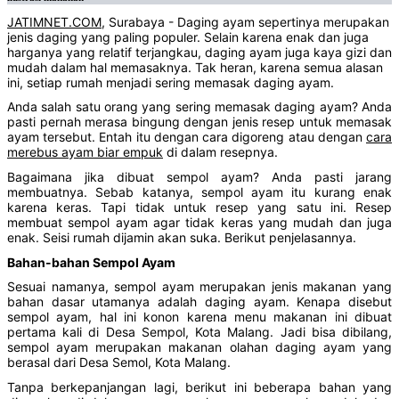
JATIMNET.COM,
Surabaya - Daging ayam sepertinya merupakan
jenis daging yang paling populer. Selain karena enak dan juga
harganya yang relatif terjangkau, daging ayam juga kaya gizi dan
mudah dalam hal memasaknya. Tak heran, karena semua alasan
ini, setiap rumah menjadi sering memasak daging ayam.
Anda salah satu orang yang sering memasak daging ayam? Anda
pasti pernah merasa bingung dengan jenis resep untuk memasak
ayam tersebut. Entah itu dengan cara digoreng atau dengan
cara
merebus ayam biar empuk
di dalam resepnya.
Bagaimana jika dibuat sempol ayam? Anda pasti jarang
membuatnya. Sebab katanya, sempol ayam itu kurang enak
karena keras. Tapi tidak untuk resep yang satu ini. Resep
membuat sempol ayam agar tidak keras yang mudah dan juga
enak. Seisi rumah dijamin akan suka. Berikut penjelasannya.
Bahan-bahan Sempol Ayam
Sesuai namanya, sempol ayam merupakan jenis makanan yang
bahan dasar utamanya adalah daging ayam. Kenapa disebut
sempol ayam, hal ini konon karena menu makanan ini dibuat
pertama kali di Desa Sempol, Kota Malang. Jadi bisa dibilang,
sempol ayam merupakan makanan olahan daging ayam yang
berasal dari Desa Semol, Kota Malang.
Tanpa berkepanjangan lagi, berikut ini beberapa bahan yang