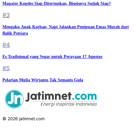
Manajer Kopdes Siap Diterjunkan, Bisnisnya Sudah Siap?
#3
Mengaku Anak Korban, Napi Jalankan Penipuan Emas Murah dari
Balik Penjara
#4
Es Tradisional yang Segar untuk Perayaan 17 Agustus
#5
Pelarian Mulia Wirjanto Tak Semanis Gula
© 2026 jatimnet.com