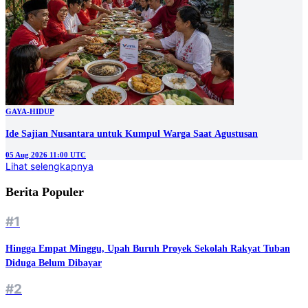
GAYA-HIDUP
Ide Sajian Nusantara untuk Kumpul Warga Saat Agustusan
05 Aug 2026 11:00 UTC
Lihat selengkapnya
Berita Populer
#1
Hingga Empat Minggu, Upah Buruh Proyek Sekolah Rakyat Tuban
Diduga Belum Dibayar
#2