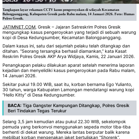
Tangkapan layar rekaman CCTV kasus pengeroyokan di wilayah Kecamatan
Balongpanggang, Kabupaten Gresik pada Rabu malam, 14 Januari 2026. Foto: Humas
Polres Gresik.
JATIMNET.COM
, Gresik – Jajaran Satreskrim Polres Gresik
mengungkap kasus pengeroyokan yang terjadi di sebuah warung
kopi di Desa Kedungsumber, Kecamatan Balongpanggang.
Dalam kasus ini, satu dari sejumlah pelaku telah ditangkap dan
ditahan. “Seorang tersangka berhasil diamankan,” kata Kasat
Reskrim Polres Gresik AKP Arya Widjaya, Kamis, 22 Januari 2026.
Penangkapan pelaku dilakukan aparat setelah menerima laporan
kejadian dan menyelidiki kasus pengeroyokan pada Rabu malam,
14 Januari 2026.
Sekitar pukul 19.00 WIB, saat itu, korban bernama Ego Yulianto,
30 tahun, warga Kabupaten Lamongan mendatangi warung kopi
“Hello Kitty” di Desa Kedungsumber.
BACA:
Tiga Gangster Kampungan Ditangkap, Polres Gresik
Beri Tindakan Tegas Terukur
Selang 3,5 jam kemudian atau pukul 22.30 WIB, sekelompok
pemuda yang berkonvoi menggunakan sepeda motor tiba-tiba
berhenti di dekat warung. Mereka lantas berputar balik karena
meblibat korban mengenakan jaket bertuliskan “Shorenk”.