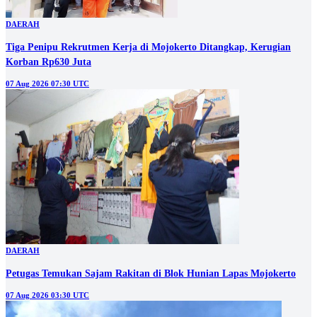
DAERAH
Tiga Penipu Rekrutmen Kerja di Mojokerto Ditangkap, Kerugian
Korban Rp630 Juta
07 Aug 2026 07:30 UTC
DAERAH
Petugas Temukan Sajam Rakitan di Blok Hunian Lapas Mojokerto
07 Aug 2026 03:30 UTC