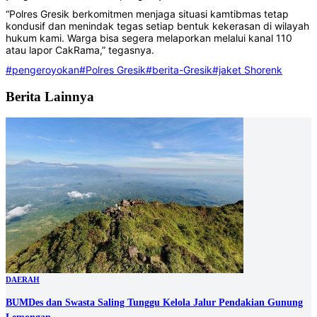
“Polres Gresik berkomitmen menjaga situasi kamtibmas tetap
kondusif dan menindak tegas setiap bentuk kekerasan di wilayah
hukum kami. Warga bisa segera melaporkan melalui kanal 110
atau lapor CakRama,” tegasnya.
#pengeroyokan
#Polres Gresik
#berita-Gresik
#jaket Shorenk
Berita Lainnya
DAERAH
BUMDes dan Swasta Saling Tunggu Kelola Jalur Pendakian Gunung