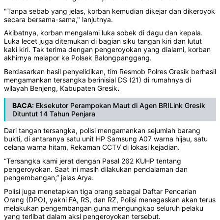
"Tanpa sebab yang jelas, korban kemudian dikejar dan dikeroyok
secara bersama-sama," lanjutnya.
Akibatnya, korban mengalami luka sobek di dagu dan kepala.
Luka lecet juga ditemukan di bagian siku tangan kiri dan lutut
kaki kiri. Tak terima dengan pengeroyokan yang dialami, korban
akhirnya melapor ke Polsek Balongpanggang.
Berdasarkan hasil penyelidikan, tim Resmob Polres Gresik berhasil
mengamankan tersangka berinisial DS (21) di rumahnya di
wilayah Benjeng, Kabupaten Gresik
.
BACA:
Eksekutor Perampokan Maut di Agen BRILink Gresik
Dituntut 14 Tahun Penjara
Dari tangan tersangka, polisi mengamankan sejumlah barang
bukti, di antaranya satu unit HP Samsung A07 warna hijau, satu
celana warna hitam, Rekaman CCTV di lokasi kejadian.
“Tersangka kami jerat dengan Pasal 262 KUHP tentang
pengeroyokan. Saat ini masih dilakukan pendalaman dan
pengembangan,” jelas Arya.
Polisi juga menetapkan tiga orang sebagai Daftar Pencarian
Orang (DPO), yakni FA, RS, dan RZ, Polisi menegaskan akan terus
melakukan pengembangan guna mengungkap seluruh pelaku
yang terlibat dalam aksi pengeroyokan tersebut.