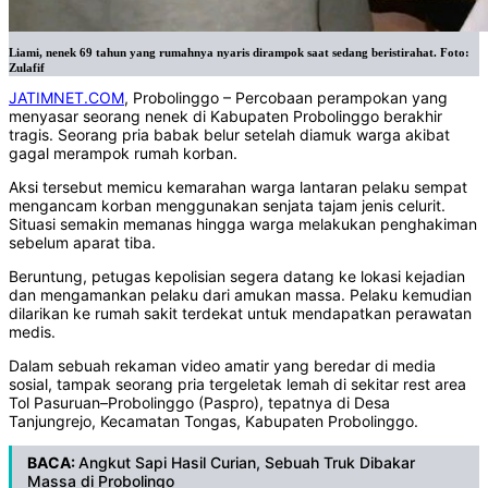
Liami, nenek 69 tahun yang rumahnya nyaris dirampok saat sedang beristirahat. Foto:
Zulafif
JATIMNET.COM
, Probolinggo – Percobaan perampokan yang
menyasar seorang nenek di Kabupaten Probolinggo berakhir
tragis. Seorang pria babak belur setelah diamuk warga akibat
gagal merampok rumah korban.
Aksi tersebut memicu kemarahan warga lantaran pelaku sempat
mengancam korban menggunakan senjata tajam jenis celurit.
Situasi semakin memanas hingga warga melakukan penghakiman
sebelum aparat tiba.
Beruntung, petugas kepolisian segera datang ke lokasi kejadian
dan mengamankan pelaku dari amukan massa. Pelaku kemudian
dilarikan ke rumah sakit terdekat untuk mendapatkan perawatan
medis.
Dalam sebuah rekaman video amatir yang beredar di media
sosial, tampak seorang pria tergeletak lemah di sekitar rest area
Tol Pasuruan–Probolinggo (Paspro), tepatnya di Desa
Tanjungrejo, Kecamatan Tongas, Kabupaten Probolinggo.
BACA:
Angkut Sapi Hasil Curian, Sebuah Truk Dibakar
Massa di Probolingo