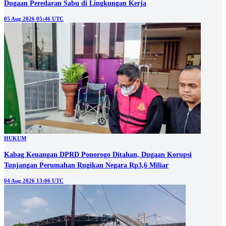
Dugaan Peredaran Sabu di Lingkungan Kerja
05 Aug 2026 05:46 UTC
HUKUM
Kabag Keuangan DPRD Ponorogo Ditahan, Dugaan Korupsi
Tunjangan Perumahan Rugikan Negara Rp3,6 Miliar
04 Aug 2026 13:06 UTC