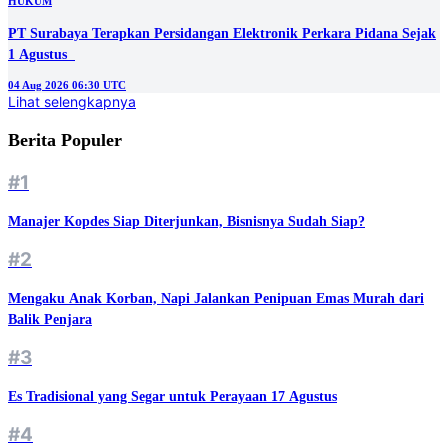
HUKUM
PT Surabaya Terapkan Persidangan Elektronik Perkara Pidana Sejak
1 Agustus
04 Aug 2026 06:30 UTC
Lihat selengkapnya
Berita Populer
#1
Manajer Kopdes Siap Diterjunkan, Bisnisnya Sudah Siap?
#2
Mengaku Anak Korban, Napi Jalankan Penipuan Emas Murah dari
Balik Penjara
#3
Es Tradisional yang Segar untuk Perayaan 17 Agustus
#4