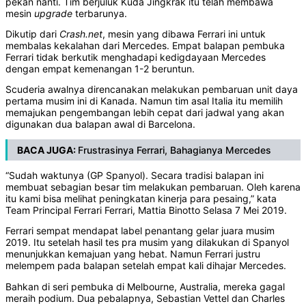
pekan nanti. Tim berjuluk Kuda Jingkrak itu telah membawa
mesin
upgrade
terbarunya.
Dikutip dari
Crash.net
, mesin yang dibawa Ferrari ini untuk
membalas kekalahan dari Mercedes. Empat balapan pembuka
Ferrari tidak berkutik menghadapi kedigdayaan Mercedes
dengan empat kemenangan 1-2 beruntun.
Scuderia awalnya direncanakan melakukan pembaruan unit daya
pertama musim ini di Kanada. Namun tim asal Italia itu memilih
memajukan pengembangan lebih cepat dari jadwal yang akan
digunakan dua balapan awal di Barcelona.
BACA JUGA:
Frustrasinya Ferrari, Bahagianya Mercedes
“Sudah waktunya (GP Spanyol). Secara tradisi balapan ini
membuat sebagian besar tim melakukan pembaruan. Oleh karena
itu kami bisa melihat peningkatan kinerja para pesaing,” kata
Team Principal Ferrari Ferrari, Mattia Binotto Selasa 7 Mei 2019.
Ferrari sempat mendapat label penantang gelar juara musim
2019. Itu setelah hasil tes pra musim yang dilakukan di Spanyol
menunjukkan kemajuan yang hebat. Namun Ferrari justru
melempem pada balapan setelah empat kali dihajar Mercedes.
Bahkan di seri pembuka di Melbourne, Australia, mereka gagal
meraih podium. Dua pebalapnya, Sebastian Vettel dan Charles