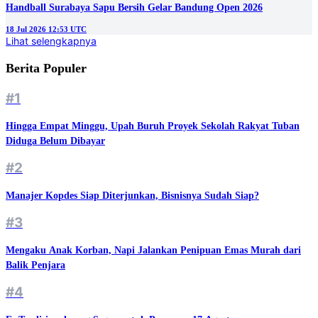
Handball Surabaya Sapu Bersih Gelar Bandung Open 2026
18 Jul 2026 12:53 UTC
Lihat selengkapnya
Berita Populer
#1
Hingga Empat Minggu, Upah Buruh Proyek Sekolah Rakyat Tuban
Diduga Belum Dibayar
#2
Manajer Kopdes Siap Diterjunkan, Bisnisnya Sudah Siap?
#3
Mengaku Anak Korban, Napi Jalankan Penipuan Emas Murah dari
Balik Penjara
#4