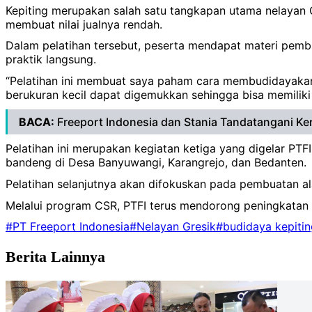
Kepiting merupakan salah satu tangkapan utama nelayan G
membuat nilai jualnya rendah.
Dalam pelatihan tersebut, peserta mendapat materi pemb
praktik langsung.
“Pelatihan ini membuat saya paham cara membudidayakan 
berukuran kecil dapat digemukkan sehingga bisa memiliki nil
BACA:
Freeport Indonesia dan Stania Tandatangani Ker
Pelatihan ini merupakan kegiatan ketiga yang digelar PT
bandeng di Desa Banyuwangi, Karangrejo, dan Bedanten.
Pelatihan selanjutnya akan difokuskan pada pembuatan a
Melalui program CSR, PTFI terus mendorong peningkatan 
#PT Freeport Indonesia
#Nelayan Gresik
#budidaya kepitin
Berita Lainnya