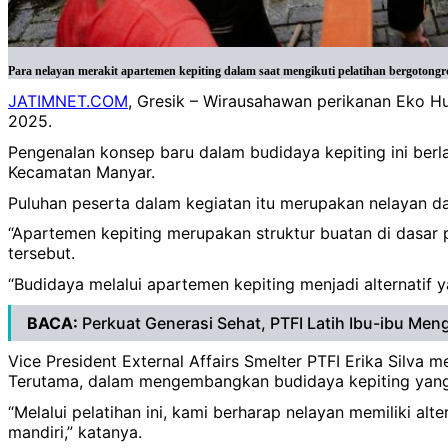
Para nelayan merakit apartemen kepiting dalam saat mengikuti pelatihan bergotong
JATIMNET.COM
, Gresik – Wirausahawan perikanan Eko H
2025.
Pengenalan konsep baru dalam budidaya kepiting ini berl
Kecamatan Manyar.
Puluhan peserta dalam kegiatan itu merupakan nelayan d
“Apartemen kepiting merupakan struktur buatan di dasar 
tersebut.
“Budidaya melalui apartemen kepiting menjadi alternatif
BACA:
Perkuat Generasi Sehat, PTFI Latih Ibu-ibu Men
Vice President External Affairs Smelter PTFI Erika Silva
Terutama, dalam mengembangkan budidaya kepiting yang l
“Melalui pelatihan ini, kami berharap nelayan memiliki a
mandiri,” katanya.