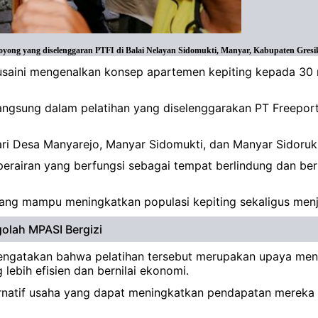
royong yang diselenggaran PTFI di Balai Nelayan Sidomukti, Manyar, Kabupaten Gres
usaini mengenalkan konsep apartemen kepiting kepada 30 
angsung dalam pelatihan yang diselenggarakan PT Freeport 
ari Desa Manyarejo, Manyar Sidomukti, dan Manyar Sidoruk
perairan yang berfungsi sebagai tempat berlindung dan ber
 yang mampu meningkatkan populasi kepiting sekaligus men
golah MPASI Bergizi
 mengatakan bahwa pelatihan tersebut merupakan upaya meni
ebih efisien dan bernilai ekonomi.
lternatif usaha yang dapat meningkatkan pendapatan mereka