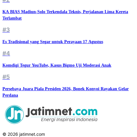
KA BIAS Madiun-Solo Terkendala Teknis, Perjalanan Lima Kereta
Terlambat
#3
Es Tradisional yang Segar untuk Perayaan 17 Agustus
#4
Komdigi Tegur YouTube, Kasus Bigmo Uji Moderasi Anak
#5
Persebaya Juara Piala Presiden 2026, Bonek Konvoi Rayakan Gelar
Perdana
© 2026 jatimnet.com