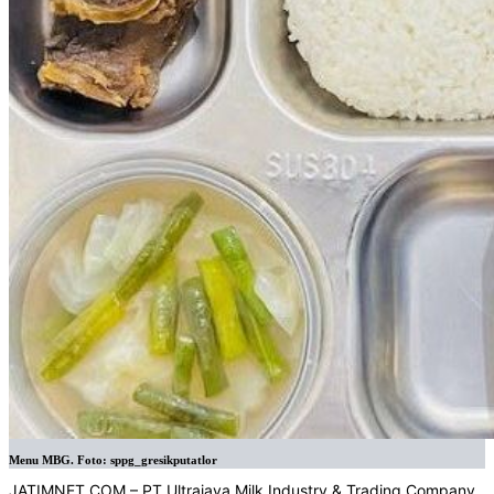
Menu MBG. Foto: sppg_gresikputatlor
JATIMNET.COM
– PT Ultrajaya Milk Industry & Trading Company