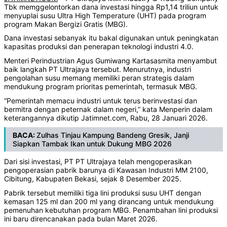
Tbk memggelontorkan dana investasi hingga Rp1,14 triliun untuk
menyuplai susu Ultra High Temperature (UHT) pada program
program Makan Bergizi Gratis (MBG).
Dana investasi sebanyak itu bakal digunakan untuk peningkatan
kapasitas produksi dan penerapan teknologi industri 4.0.
Menteri Perindustrian Agus Gumiwang Kartasasmita menyambut
baik langkah PT Ultrajaya tersebut. Menurutnya, industri
pengolahan susu memang memiliki peran strategis dalam
mendukung program prioritas pemerintah, termasuk MBG.
“Pemerintah memacu industri untuk terus berinvestasi dan
bermitra dengan peternak dalam negeri,” kata Menperin dalam
keterangannya dikutip Jatimnet.com, Rabu, 28 Januari 2026.
BACA:
Zulhas Tinjau Kampung Bandeng Gresik, Janji
Siapkan Tambak Ikan untuk Dukung MBG 2026
Dari sisi investasi, PT PT Ultrajaya telah mengoperasikan
pengoperasian pabrik barunya di Kawasan Industri MM 2100,
Cibitung, Kabupaten Bekasi, sejak 8 Desember 2025.
Pabrik tersebut memiliki tiga lini produksi susu UHT dengan
kemasan 125 ml dan 200 ml yang dirancang untuk mendukung
pemenuhan kebutuhan program MBG. Penambahan lini produksi
ini baru direncanakan pada bulan Maret 2026.