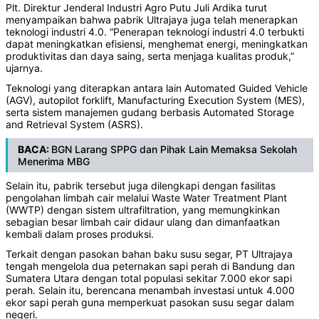
Plt. Direktur Jenderal Industri Agro Putu Juli Ardika turut
menyampaikan bahwa pabrik Ultrajaya juga telah menerapkan
teknologi industri 4.0. “Penerapan teknologi industri 4.0 terbukti
dapat meningkatkan efisiensi, menghemat energi, meningkatkan
produktivitas dan daya saing, serta menjaga kualitas produk,”
ujarnya.
Teknologi yang diterapkan antara lain Automated Guided Vehicle
(AGV), autopilot forklift, Manufacturing Execution System (MES),
serta sistem manajemen gudang berbasis Automated Storage
and Retrieval System (ASRS).
BACA:
BGN Larang SPPG dan Pihak Lain Memaksa Sekolah
Menerima MBG
Selain itu, pabrik tersebut juga dilengkapi dengan fasilitas
pengolahan limbah cair melalui Waste Water Treatment Plant
(WWTP) dengan sistem ultrafiltration, yang memungkinkan
sebagian besar limbah cair didaur ulang dan dimanfaatkan
kembali dalam proses produksi.
Terkait dengan pasokan bahan baku susu segar, PT Ultrajaya
tengah mengelola dua peternakan sapi perah di Bandung dan
Sumatera Utara dengan total populasi sekitar 7.000 ekor sapi
perah. Selain itu, berencana menambah investasi untuk 4.000
ekor sapi perah guna memperkuat pasokan susu segar dalam
negeri.