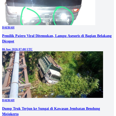
DAERAH
Pemilik Pajero Viral Ditemukan, Lampu Asesoris di Bagian Belakang
Dicopot
06 Aug 2026 07:00 UTC
DAERAH
Dump Truk Terjun ke Sungai di Kawasan Jembatan Bendung
Mojokerto