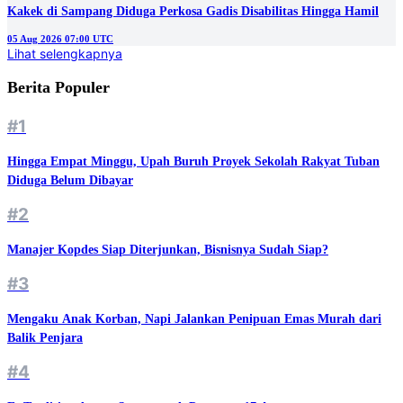
Kakek di Sampang Diduga Perkosa Gadis Disabilitas Hingga Hamil
05 Aug 2026 07:00 UTC
Lihat selengkapnya
Berita Populer
#1
Hingga Empat Minggu, Upah Buruh Proyek Sekolah Rakyat Tuban
Diduga Belum Dibayar
#2
Manajer Kopdes Siap Diterjunkan, Bisnisnya Sudah Siap?
#3
Mengaku Anak Korban, Napi Jalankan Penipuan Emas Murah dari
Balik Penjara
#4