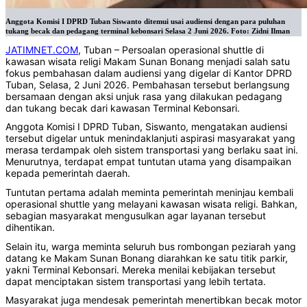
Anggota Komisi I DPRD Tuban Siswanto ditemui usai audiensi dengan para puluhan
tukang becak dan pedagang terminal kebonsari Selasa 2 Juni 2026. Foto: Zidni Ilman
JATIMNET.COM
, Tuban – Persoalan operasional shuttle di
kawasan wisata religi Makam Sunan Bonang menjadi salah satu
fokus pembahasan dalam audiensi yang digelar di Kantor DPRD
Tuban, Selasa, 2 Juni 2026. Pembahasan tersebut berlangsung
bersamaan dengan aksi unjuk rasa yang dilakukan pedagang
dan tukang becak dari kawasan Terminal Kebonsari.
Anggota Komisi I DPRD Tuban, Siswanto, mengatakan audiensi
tersebut digelar untuk menindaklanjuti aspirasi masyarakat yang
merasa terdampak oleh sistem transportasi yang berlaku saat ini.
Menurutnya, terdapat empat tuntutan utama yang disampaikan
kepada pemerintah daerah.
Tuntutan pertama adalah meminta pemerintah meninjau kembali
operasional shuttle yang melayani kawasan wisata religi. Bahkan,
sebagian masyarakat mengusulkan agar layanan tersebut
dihentikan.
Selain itu, warga meminta seluruh bus rombongan peziarah yang
datang ke Makam Sunan Bonang diarahkan ke satu titik parkir,
yakni Terminal Kebonsari. Mereka menilai kebijakan tersebut
dapat menciptakan sistem transportasi yang lebih tertata.
Masyarakat juga mendesak pemerintah menertibkan becak motor