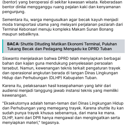
(bentor) yang beroperasi di sekitar kawasan wisata. Keberadaan
bentor dinilai mengganggu ruang pejalan kaki dan kenyamanan
pengunjung.
Sementara itu, warga mengusulkan agar becak kayuh menjadi
moda transportasi utama yang melayani perjalanan peziarah dari
Terminal Kebonsari menuju kompleks Makam Sunan Bonang
maupun sebaliknya.
BACA:
Shuttle Dituding Matikan Ekonomi Terminal, Puluhan
Tukang Becak dan Pedagang Mengadu ke DPRD Tuban
Siswanto menjelaskan bahwa DPRD telah menyiapkan berbagai
bahan dan kajian guna mendukung penyelesaian persoalan
tersebut. Namun, kewenangan teknis terkait pengaturan trayek
dan operasional angkutan berada di tangan Dinas Lingkungan
Hidup dan Perhubungan (DLHP) Kabupaten Tuban.
Karena itu, pelaksanaan hasil kesepahaman yang lahir dari
audiensi menjadi tanggung jawab instansi teknis yang memiliki
kewenangan.
"Eksekutornya adalah teman-teman dari Dinas Lingkungan Hidup
dan Perhubungan yang memegang trayek. Karena shuttle itu kan
sudah punya trayek khusus sebenarnya, dari mana ke mana.
DLHP, kami dari DPR hanya mengawal dan mengingatkan serta
menyiapkan materi," tegasnya.