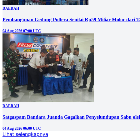
DAERAH
Pembangunan Gedung Poltera Senilai Rp59 Miliar Molor dari T
04 Aug 2026 07:00 UTC
DAERAH
Satgaspam Bandara Juanda Gagalkan Penyelundupan Sabu ole
04 Aug 2026 06:00 UTC
Lihat selengkapnya