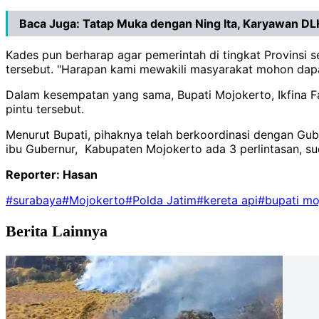
Baca Juga:
Tatap Muka dengan Ning Ita, Karyawan DL
Kades pun berharap agar pemerintah di tingkat Provinsi 
tersebut. "Harapan kami mewakili masyarakat mohon dapat
Dalam kesempatan yang sama, Bupati Mojokerto, Ikfina F
pintu tersebut.
Menurut Bupati, pihaknya telah berkoordinasi dengan Guber
ibu Gubernur, Kabupaten Mojokerto ada 3 perlintasan, sud
Reporter: Hasan
#surabaya
#Mojokerto
#Polda Jatim
#kereta api
#bupati mo
Berita Lainnya