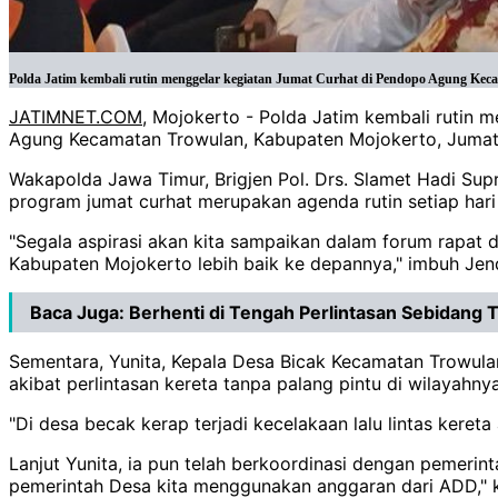
Polda Jatim kembali rutin menggelar kegiatan Jumat Curhat di Pendopo Agung Kec
JATIMNET.COM
, Mojokerto - Polda Jatim kembali rutin m
Agung Kecamatan Trowulan, Kabupaten Mojokerto, Jumat 
Wakapolda Jawa Timur, Brigjen Pol. Drs. Slamet Hadi S
program jumat curhat merupakan agenda rutin setiap hari J
"Segala aspirasi akan kita sampaikan dalam forum rapat 
Kabupaten Mojokerto lebih baik ke depannya," imbuh Jend
Baca Juga:
Berhenti di Tengah Perlintasan Sebidang 
Sementara, Yunita, Kepala Desa Bicak Kecamatan Trowula
akibat perlintasan kereta tanpa palang pintu di wilayahnya
"Di desa becak kerap terjadi kecelakaan lalu lintas kereta
Lanjut Yunita, ia pun telah berkoordinasi dengan pemer
pemerintah Desa kita menggunakan anggaran dari ADD," 