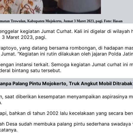
amatan Trowulan, Kabupaten Mojokerto, Jumat 3 Maret 2023, pagi. Foto: Hasan
enggelar kegiatan Jumat Curhat. Kali ini digelar di wilaya
3 Maret 2023, pagi.
upraptoyo, yang datang bersama rombongan, di hadapan ma
umat. "Kegiatan ini rutin dilakukan oleh jajaran Polda Jat
dengan instansi terkait. Semoga kegiatan Jumat curhat in
eral bintang satu tersebut.
Tanpa Palang Pintu Mojokerto, Truk Angkut Mobil Ditraba
n, saat diberikan kesempatan menyampaikan aspirasinya m
.
 api, bahkan di tahun 2002 lalu kecelakaan yang secara beru
intah Desa sudah membuka palang pintu sederhana swadaya 
katanya.