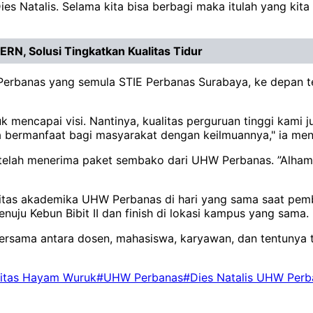
p Dies Natalis. Selama kita bisa berbagi maka itulah yang ki
N, Solusi Tingkatkan Kualitas Tidur
erbanas yang semula STIE Perbanas Surabaya, ke depan ter
k mencapai visi. Nantinya, kualitas perguruan tinggi kami j
sa bermanfaat bagi masyarakat dengan keilmuannya," ia me
telah menerima paket sembako dari UHW Perbanas. ”Alhamdu
h civitas akademika UHW Perbanas di hari yang sama saat pe
ju Kebun Bibit II dan finish di lokasi kampus yang sama.
i bersama antara dosen, mahasiswa, karyawan, dan tentunya 
sitas Hayam Wuruk
#UHW Perbanas
#Dies Natalis UHW Perb