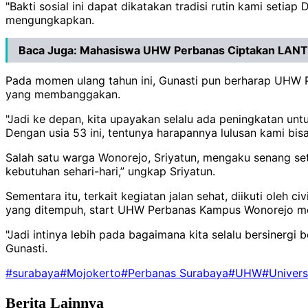
"Bakti sosial ini dapat dikatakan tradisi rutin kami setia
mengungkapkan.
Baca Juga:
Mahasiswa UHW Perbanas Ciptakan LANTER
Pada momen ulang tahun ini, Gunasti pun berharap UHW P
yang membanggakan.
"Jadi ke depan, kita upayakan selalu ada peningkatan untu
Dengan usia 53 ini, tentunya harapannya lulusan kami bi
Salah satu warga Wonorejo, Sriyatun, mengaku senang se
kebutuhan sehari-hari,” ungkap Sriyatun.
Sementara itu, terkait kegiatan jalan sehat, diikuti ole
yang ditempuh, start UHW Perbanas Kampus Wonorejo menu
"Jadi intinya lebih pada bagaimana kita selalu bersinerg
Gunasti.
#surabaya
#Mojokerto
#Perbanas Surabaya
#UHW
#Univer
Berita Lainnya