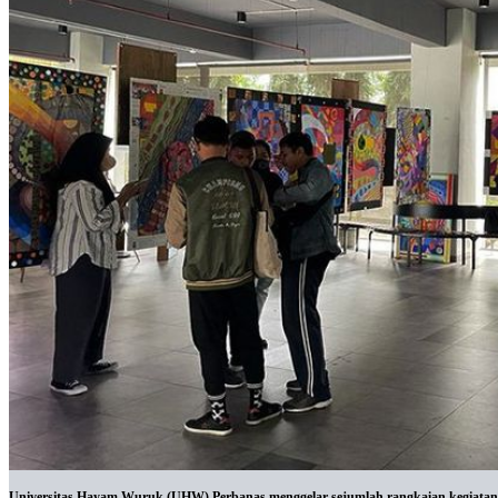
Universitas Hayam Wuruk (UHW) Perbanas menggelar sejumlah rangkaian kegiatan dal