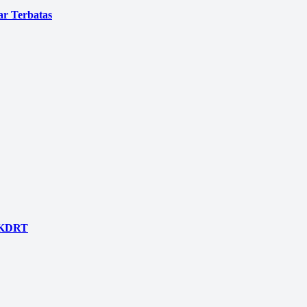
ar Terbatas
n KDRT