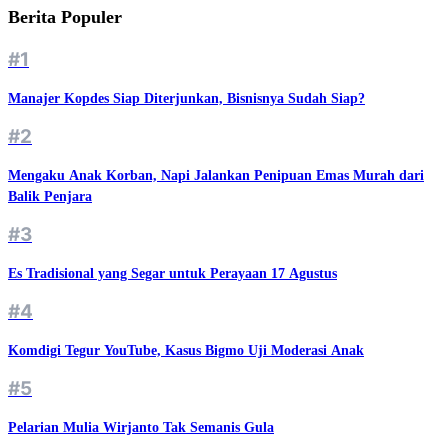
Berita Populer
#1
Manajer Kopdes Siap Diterjunkan, Bisnisnya Sudah Siap?
#2
Mengaku Anak Korban, Napi Jalankan Penipuan Emas Murah dari
Balik Penjara
#3
Es Tradisional yang Segar untuk Perayaan 17 Agustus
#4
Komdigi Tegur YouTube, Kasus Bigmo Uji Moderasi Anak
#5
Pelarian Mulia Wirjanto Tak Semanis Gula