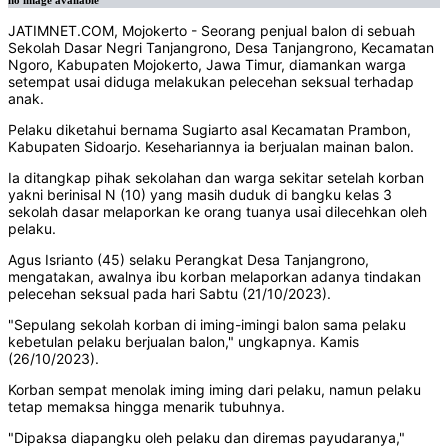
no image available
JATIMNET.COM, Mojokerto - Seorang penjual balon di sebuah
Sekolah Dasar Negri Tanjangrono, Desa Tanjangrono, Kecamatan
Ngoro, Kabupaten Mojokerto, Jawa Timur, diamankan warga
setempat usai diduga melakukan pelecehan seksual terhadap
anak.
Pelaku diketahui bernama Sugiarto asal Kecamatan Prambon,
Kabupaten Sidoarjo. Kesehariannya ia berjualan mainan balon.
Ia ditangkap pihak sekolahan dan warga sekitar setelah korban
yakni berinisal N (10) yang masih duduk di bangku kelas 3
sekolah dasar melaporkan ke orang tuanya usai dilecehkan oleh
pelaku.
Agus Isrianto (45) selaku Perangkat Desa Tanjangrono,
mengatakan, awalnya ibu korban melaporkan adanya tindakan
pelecehan seksual pada hari Sabtu (21/10/2023).
"Sepulang sekolah korban di iming-imingi balon sama pelaku
kebetulan pelaku berjualan balon," ungkapnya. Kamis
(26/10/2023).
Korban sempat menolak iming iming dari pelaku, namun pelaku
tetap memaksa hingga menarik tubuhnya.
"Dipaksa diapangku oleh pelaku dan diremas payudaranya,"