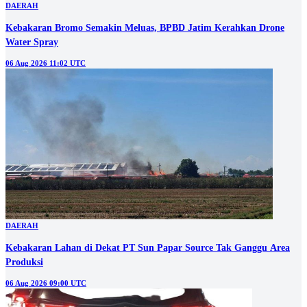
DAERAH
Kebakaran Bromo Semakin Meluas, BPBD Jatim Kerahkan Drone
Water Spray
06 Aug 2026 11:02 UTC
DAERAH
Kebakaran Lahan di Dekat PT Sun Papar Source Tak Ganggu Area
Produksi
06 Aug 2026 09:00 UTC