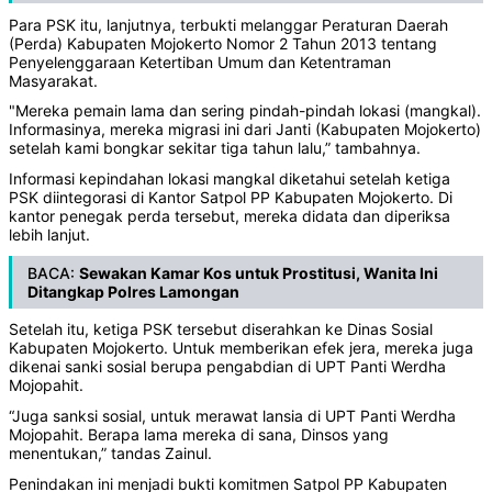
Para PSK itu, lanjutnya, terbukti melanggar Peraturan Daerah
(Perda) Kabupaten Mojokerto Nomor 2 Tahun 2013 tentang
Penyelenggaraan Ketertiban Umum dan Ketentraman
Masyarakat.
"Mereka pemain lama dan sering pindah-pindah lokasi (mangkal).
Informasinya, mereka migrasi ini dari Janti (Kabupaten Mojokerto)
setelah kami bongkar sekitar tiga tahun lalu,” tambahnya.
Informasi kepindahan lokasi mangkal diketahui setelah ketiga
PSK diintegorasi di Kantor Satpol PP Kabupaten Mojokerto. Di
kantor penegak perda tersebut, mereka didata dan diperiksa
lebih lanjut.
BACA:
Sewakan Kamar Kos untuk Prostitusi, Wanita Ini
Ditangkap Polres Lamongan
Setelah itu, ketiga PSK tersebut diserahkan ke Dinas Sosial
Kabupaten Mojokerto. Untuk memberikan efek jera, mereka juga
dikenai sanki sosial berupa pengabdian di UPT Panti Werdha
Mojopahit.
“Juga sanksi sosial, untuk merawat lansia di UPT Panti Werdha
Mojopahit. Berapa lama mereka di sana, Dinsos yang
menentukan,” tandas Zainul.
Penindakan ini menjadi bukti komitmen Satpol PP Kabupaten