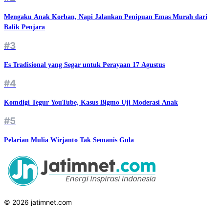
Mengaku Anak Korban, Napi Jalankan Penipuan Emas Murah dari
Balik Penjara
#3
Es Tradisional yang Segar untuk Perayaan 17 Agustus
#4
Komdigi Tegur YouTube, Kasus Bigmo Uji Moderasi Anak
#5
Pelarian Mulia Wirjanto Tak Semanis Gula
© 2026 jatimnet.com