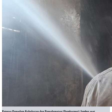
Petugas Pemadam Kebakaran dan Penyelamatan (Damkarmat) Jember saat