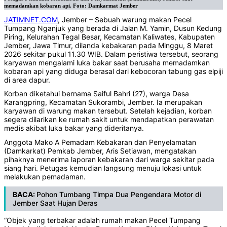
memadamkan kobaran api. Foto: Damkarmat Jember
JATIMNET.COM
, Jember – Sebuah warung makan Pecel
Tumpang Nganjuk yang berada di Jalan M. Yamin, Dusun Kedung
Piring, Kelurahan Tegal Besar, Kecamatan Kaliwates, Kabupaten
Jember, Jawa Timur, dilanda kebakaran pada Minggu, 8 Maret
2026 sekitar pukul 11.30 WIB. Dalam peristiwa tersebut, seorang
karyawan mengalami luka bakar saat berusaha memadamkan
kobaran api yang diduga berasal dari kebocoran tabung gas elpiji
di area dapur.
Korban diketahui bernama Saiful Bahri (27), warga Desa
Karangpring, Kecamatan Sukorambi, Jember. Ia merupakan
karyawan di warung makan tersebut. Setelah kejadian, korban
segera dilarikan ke rumah sakit untuk mendapatkan perawatan
medis akibat luka bakar yang dideritanya.
Anggota Mako A Pemadam Kebakaran dan Penyelamatan
(Damkarkat) Pemkab Jember, Aris Setiawan, mengatakan
pihaknya menerima laporan kebakaran dari warga sekitar pada
siang hari. Petugas kemudian langsung menuju lokasi untuk
melakukan pemadaman.
BACA:
Pohon Tumbang Timpa Dua Pengendara Motor di
Jember Saat Hujan Deras
“Objek yang terbakar adalah rumah makan Pecel Tumpang