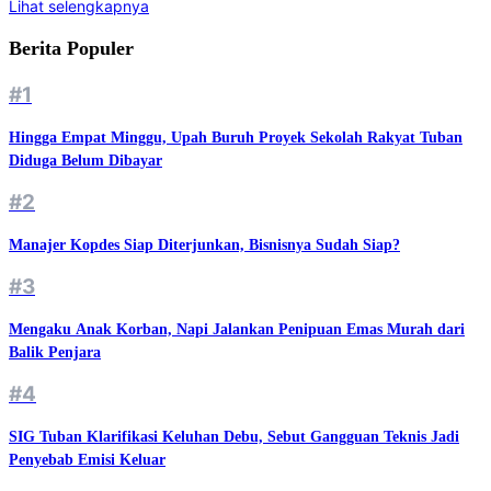
Lihat selengkapnya
Berita Populer
#1
Hingga Empat Minggu, Upah Buruh Proyek Sekolah Rakyat Tuban
Diduga Belum Dibayar
#2
Manajer Kopdes Siap Diterjunkan, Bisnisnya Sudah Siap?
#3
Mengaku Anak Korban, Napi Jalankan Penipuan Emas Murah dari
Balik Penjara
#4
SIG Tuban Klarifikasi Keluhan Debu, Sebut Gangguan Teknis Jadi
Penyebab Emisi Keluar