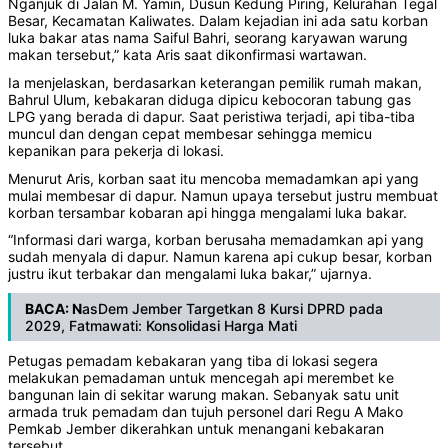
Nganjuk di Jalan M. Yamin, Dusun Kedung Piring, Kelurahan Tegal
Besar, Kecamatan Kaliwates. Dalam kejadian ini ada satu korban
luka bakar atas nama Saiful Bahri, seorang karyawan warung
makan tersebut,” kata Aris saat dikonfirmasi wartawan.
Ia menjelaskan, berdasarkan keterangan pemilik rumah makan,
Bahrul Ulum, kebakaran diduga dipicu kebocoran tabung gas
LPG yang berada di dapur. Saat peristiwa terjadi, api tiba-tiba
muncul dan dengan cepat membesar sehingga memicu
kepanikan para pekerja di lokasi.
Menurut Aris, korban saat itu mencoba memadamkan api yang
mulai membesar di dapur. Namun upaya tersebut justru membuat
korban tersambar kobaran api hingga mengalami luka bakar.
“Informasi dari warga, korban berusaha memadamkan api yang
sudah menyala di dapur. Namun karena api cukup besar, korban
justru ikut terbakar dan mengalami luka bakar,” ujarnya.
BACA: N
asDem Jember Targetkan 8 Kursi DPRD pada
2029, Fatmawati: Konsolidasi Harga Mati
Petugas pemadam kebakaran yang tiba di lokasi segera
melakukan pemadaman untuk mencegah api merembet ke
bangunan lain di sekitar warung makan. Sebanyak satu unit
armada truk pemadam dan tujuh personel dari Regu A Mako
Pemkab Jember dikerahkan untuk menangani kebakaran
tersebut.