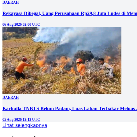
DAERAH
Rekayasa Dibegal, Uang Perusahaan Rp29,8 Juta Ludes di Mem
06 Aug 2026 02:00 UTC
DAERAH
Karhutla TNBTS Belum Padam, Luas Lahan Terbakar Meluas J
05 Aug 2026 12:12 UTC
Lihat selengkapnya