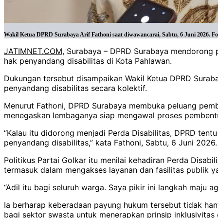
Wakil Ketua DPRD Surabaya Arif Fathoni saat diwawancarai, Sabtu, 6 Juni 2026. Fo
JATIMNET.COM
, Surabaya – DPRD Surabaya mendorong p
hak penyandang disabilitas di Kota Pahlawan.
Dukungan tersebut disampaikan Wakil Ketua DPRD Surabay
penyandang disabilitas secara kolektif.
Menurut Fathoni, DPRD Surabaya membuka peluang pembaha
menegaskan lembaganya siap mengawal proses pembentuk
“Kalau itu didorong menjadi Perda Disabilitas, DPRD te
penyandang disabilitas,” kata Fathoni, Sabtu, 6 Juni 2026.
Politikus Partai Golkar itu menilai kehadiran Perda Disa
termasuk dalam mengakses layanan dan fasilitas publik y
“Adil itu bagi seluruh warga. Saya pikir ini langkah maju a
Ia berharap keberadaan payung hukum tersebut tidak han
bagi sektor swasta untuk menerapkan prinsip inklusivitas