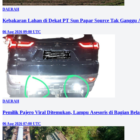
DAERAH
Kebakaran Lahan di Dekat PT Sun Papar Source Tak Ganggu 
06 Aug 2026 09:00 UTC
DAERAH
Pemilik Pajero Viral Ditemukan, Lampu Asesoris di Bagian Bel
06 Aug 2026 07:00 UTC