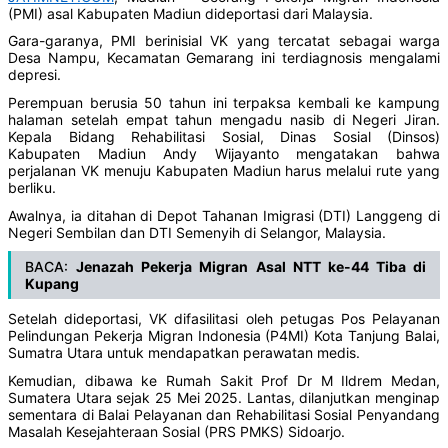
(PMI) asal Kabupaten Madiun dideportasi dari Malaysia.
Gara-garanya, PMI berinisial VK yang tercatat sebagai warga
Desa Nampu, Kecamatan Gemarang ini terdiagnosis mengalami
depresi.
Perempuan berusia 50 tahun ini terpaksa kembali ke kampung
halaman setelah empat tahun mengadu nasib di Negeri Jiran.
Kepala Bidang Rehabilitasi Sosial, Dinas Sosial (Dinsos)
Kabupaten Madiun Andy Wijayanto mengatakan bahwa
perjalanan VK menuju Kabupaten Madiun harus melalui rute yang
berliku.
Awalnya, ia ditahan di Depot Tahanan Imigrasi (DTI) Langgeng di
Negeri Sembilan dan DTI Semenyih di Selangor, Malaysia.
BACA:
Jenazah Pekerja Migran Asal NTT ke-44 Tiba di
Kupang
Setelah dideportasi, VK difasilitasi oleh petugas Pos Pelayanan
Pelindungan Pekerja Migran Indonesia (P4MI) Kota Tanjung Balai,
Sumatra Utara untuk mendapatkan perawatan medis.
Kemudian, dibawa ke Rumah Sakit Prof Dr M Ildrem Medan,
Sumatera Utara sejak 25 Mei 2025. Lantas, dilanjutkan menginap
sementara di Balai Pelayanan dan Rehabilitasi Sosial Penyandang
Masalah Kesejahteraan Sosial (PRS PMKS) Sidoarjo.