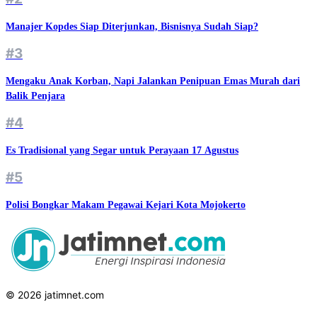
Manajer Kopdes Siap Diterjunkan, Bisnisnya Sudah Siap?
#3
Mengaku Anak Korban, Napi Jalankan Penipuan Emas Murah dari
Balik Penjara
#4
Es Tradisional yang Segar untuk Perayaan 17 Agustus
#5
Polisi Bongkar Makam Pegawai Kejari Kota Mojokerto
© 2026 jatimnet.com