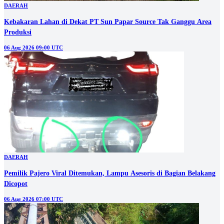
DAERAH
Kebakaran Lahan di Dekat PT Sun Papar Source Tak Ganggu Area
Produksi
06 Aug 2026 09:00 UTC
DAERAH
Pemilik Pajero Viral Ditemukan, Lampu Asesoris di Bagian Belakang
Dicopot
06 Aug 2026 07:00 UTC