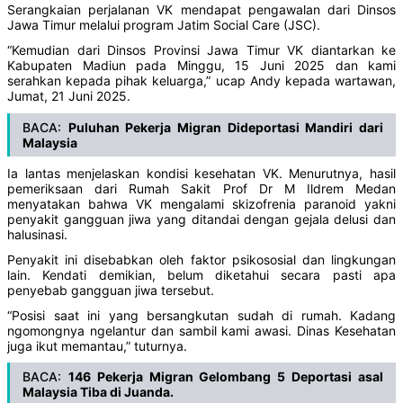
Serangkaian perjalanan VK mendapat pengawalan dari Dinsos
Jawa Timur melalui program Jatim Social Care (JSC).
“Kemudian dari Dinsos Provinsi Jawa Timur VK diantarkan ke
Kabupaten Madiun pada Minggu, 15 Juni 2025 dan kami
serahkan kepada pihak keluarga,” ucap Andy kepada wartawan,
Jumat, 21 Juni 2025.
BACA:
Puluhan Pekerja Migran Dideportasi Mandiri dari
Malaysia
Ia lantas menjelaskan kondisi kesehatan VK. Menurutnya, hasil
pemeriksaan dari Rumah Sakit Prof Dr M Ildrem Medan
menyatakan bahwa VK mengalami skizofrenia paranoid yakni
penyakit gangguan jiwa yang ditandai dengan gejala delusi dan
halusinasi.
Penyakit ini disebabkan oleh faktor psikososial dan lingkungan
lain. Kendati demikian, belum diketahui secara pasti apa
penyebab gangguan jiwa tersebut.
“Posisi saat ini yang bersangkutan sudah di rumah. Kadang
ngomongnya ngelantur dan sambil kami awasi. Dinas Kesehatan
juga ikut memantau,” tuturnya.
BACA:
146 Pekerja Migran Gelombang 5 Deportasi asal
Malaysia Tiba di Juanda.