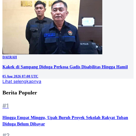
DAERAH
Kakek di Sampang Diduga Perkosa Gadis Disabilitas Hingga Hamil
05 Aug 2026 07:00 UTC
Lihat selengkapnya
Berita Populer
#1
Hingga Empat Minggu, Upah Buruh Proyek Sekolah Rakyat Tuban
Diduga Belum Dibayar
#2