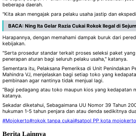
beberapa daerah.
"Kita akan mengajak para pelaku usaha jastip dan ekspedi
BACA:
Ning Ita Gelar Razia Cukai Rokok Ilegal di Sej
Harapannya, dengan memahami dampak buruk dari peredara
kebijakan.
"Serta prosedur standar terkait proses seleksi paket yang
penerapan aturan bagi seluruh pelaku usaha," katanya.
Sementara itu, Pelaksana Pemeriksa di Unit Penindakan
Mahindra VJ, menjelaskan bagi setiap toko yang kedapatan 
pembinaan agar nantinya tidak menjual lagi.
“Bagi pedagang atau toko maupun kios yang kedapatan menj
katanya.
Sekadar diketahui, Sebagaimana UU Nomor 39 Tahun 2007
hukuman 1-5 tahun penjara dan atau denda sedikitnya dua k
#Mojokerto
#rokok tanpa cukai
#satpol PP kota mojokert
Berita Lainnya