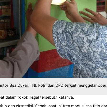
ntor Bea Cukai, TNI, Polri dan OPD terkait menggelar ope
at dalam rokok ilegal tersebut," katanya.
ip dan ekspedisi. Sebab, saat ini tren modus jasa titip da