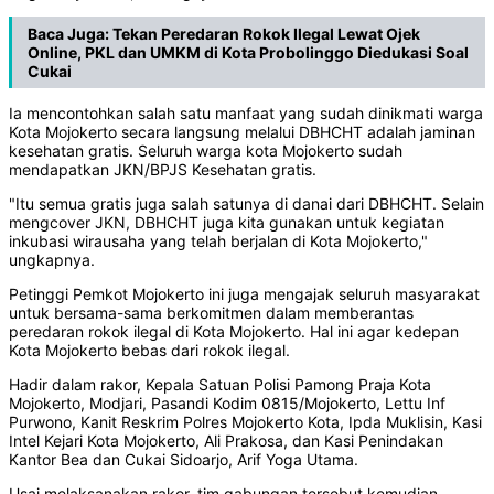
Baca Juga:
Tekan Peredaran Rokok Ilegal Lewat Ojek
Online, PKL dan UMKM di Kota Probolinggo Diedukasi Soal
Cukai
Ia mencontohkan salah satu manfaat yang sudah dinikmati warga
Kota Mojokerto secara langsung melalui DBHCHT adalah jaminan
kesehatan gratis. Seluruh warga kota Mojokerto sudah
mendapatkan JKN/BPJS Kesehatan gratis.
"Itu semua gratis juga salah satunya di danai dari DBHCHT. Selain
mengcover JKN, DBHCHT juga kita gunakan untuk kegiatan
inkubasi wirausaha yang telah berjalan di Kota Mojokerto,"
ungkapnya.
Petinggi Pemkot Mojokerto ini juga mengajak seluruh masyarakat
untuk bersama-sama berkomitmen dalam memberantas
peredaran rokok ilegal di Kota Mojokerto. Hal ini agar kedepan
Kota Mojokerto bebas dari rokok ilegal.
Hadir dalam rakor, Kepala Satuan Polisi Pamong Praja Kota
Mojokerto, Modjari, Pasandi Kodim 0815/Mojokerto, Lettu Inf
Purwono, Kanit Reskrim Polres Mojokerto Kota, Ipda Muklisin, Kasi
Intel Kejari Kota Mojokerto, Ali Prakosa, dan Kasi Penindakan
Kantor Bea dan Cukai Sidoarjo, Arif Yoga Utama.
Usai melaksanakan rakor, tim gabungan tersebut kemudian