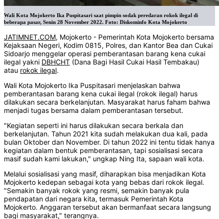
Wali Kota Mojokerto Ika Puspitasari saat pimpin sodak peredaran rokok ilegal di
beberapa pasar, Senin 28 November 2022. Foto: Diskominfo Kota Mojokerto
JATIMNET.COM
, Mojokerto - Pemerintah Kota Mojokerto bersama
Kejaksaan Negeri, Kodim 0815, Polres, dan Kantor Bea dan Cukai
Sidoarjo menggelar operasi pemberantasan barang kena cukai
ilegal yakni
DBHCHT
(Dana Bagi Hasil Cukai Hasil Tembakau)
atau
rokok ilegal
.
Wali Kota Mojokerto Ika Puspitasari menjelaskan bahwa
pemberantasan barang kena cukai ilegal (rokok ilegal) harus
dilakukan secara berkelanjutan. Masyarakat harus faham bahwa
menjadi tugas bersama dalam pemberantasan tersebut.
"Kegiatan seperti ini harus dilakukan secara berkala dan
berkelanjutan. Tahun 2021 kita sudah melakukan dua kali, pada
bulan Oktober dan November. Di tahun 2022 ini tentu tidak hanya
kegiatan dalam bentuk pemberantasan, tapi sosialisasi secara
masif sudah kami lakukan," ungkap Ning Ita, sapaan wali kota.
Melalui sosialisasi yang masif, diharapkan bisa menjadikan Kota
Mojokerto kedepan sebagai kota yang bebas dari rokok ilegal.
"Semakin banyak rokok yang resmi, semakin banyak pula
pendapatan dari negara kita, termasuk Pemerintah Kota
Mojokerto. Anggaran tersebut akan bermanfaat secara langsung
bagi masyarakat," terangnya.