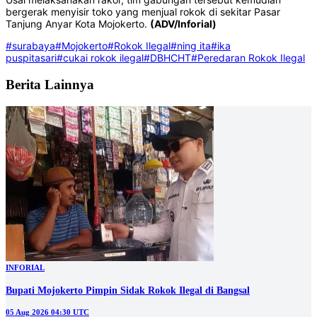
bergerak menyisir toko yang menjual rokok di sekitar Pasar
Tanjung Anyar Kota Mojokerto.
(ADV/Inforial)
#surabaya
#Mojokerto
#Rokok Ilegal
#ning ita
#ika
puspitasari
#cukai rokok ilegal
#DBHCHT
#Peredaran Rokok Ilegal
Berita Lainnya
INFORIAL
Bupati Mojokerto Pimpin Sidak Rokok Ilegal di Bangsal
05 Aug 2026 04:30 UTC