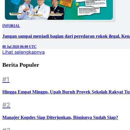
INFORIAL
Jangan sampai menjadi bagian dari peredaran rokok ilegal. Ken
08 Jul 2026 06:00 UTC
Lihat selengkapnya
Berita Populer
#1
Hingga Empat Minggu, Upah Buruh Proyek Sekolah Rakyat Tu
#2
Manajer Kopdes Siap Diterjunkan, Bisnisnya Sudah Siap?