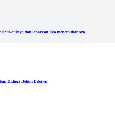
ali ciri-cirinya dan laporkan jika menemukannya.
ban Diduga Belum Dibayar