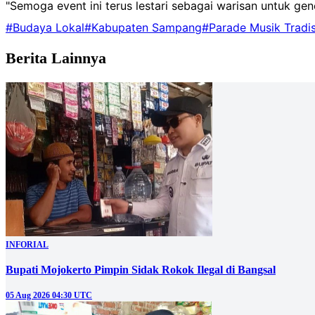
"Semoga event ini terus lestari sebagai warisan untuk gen
#Budaya Lokal
#Kabupaten Sampang
#Parade Musik Tradis
Berita Lainnya
INFORIAL
Bupati Mojokerto Pimpin Sidak Rokok Ilegal di Bangsal
05 Aug 2026 04:30 UTC