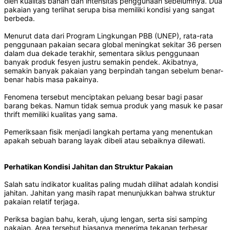
oleh kualitas bahan dan intensitas penggunaan sebelumnya. Dua
pakaian yang terlihat serupa bisa memiliki kondisi yang sangat
berbeda.
Menurut data dari Program Lingkungan PBB (UNEP), rata-rata
penggunaan pakaian secara global meningkat sekitar 36 persen
dalam dua dekade terakhir, sementara siklus penggunaan
banyak produk fesyen justru semakin pendek. Akibatnya,
semakin banyak pakaian yang berpindah tangan sebelum benar-
benar habis masa pakainya.
Fenomena tersebut menciptakan peluang besar bagi pasar
barang bekas. Namun tidak semua produk yang masuk ke pasar
thrift memiliki kualitas yang sama.
Pemeriksaan fisik menjadi langkah pertama yang menentukan
apakah sebuah barang layak dibeli atau sebaiknya dilewati.
Perhatikan Kondisi Jahitan dan Struktur Pakaian
Salah satu indikator kualitas paling mudah dilihat adalah kondisi
jahitan. Jahitan yang masih rapat menunjukkan bahwa struktur
pakaian relatif terjaga.
Periksa bagian bahu, kerah, ujung lengan, serta sisi samping
pakaian. Area tersebut biasanya menerima tekanan terbesar