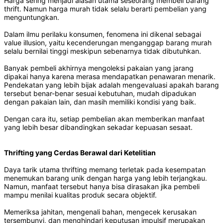
Harga sering menjadi alasan utama seseorang membeli barang
thrift. Namun harga murah tidak selalu berarti pembelian yang
menguntungkan.
Dalam ilmu perilaku konsumen, fenomena ini dikenal sebagai
value illusion, yaitu kecenderungan menganggap barang murah
selalu bernilai tinggi meskipun sebenarnya tidak dibutuhkan.
Banyak pembeli akhirnya mengoleksi pakaian yang jarang
dipakai hanya karena merasa mendapatkan penawaran menarik.
Pendekatan yang lebih bijak adalah mengevaluasi apakah barang
tersebut benar-benar sesuai kebutuhan, mudah dipadukan
dengan pakaian lain, dan masih memiliki kondisi yang baik.
Dengan cara itu, setiap pembelian akan memberikan manfaat
yang lebih besar dibandingkan sekadar kepuasan sesaat.
Thrifting yang Cerdas Berawal dari Ketelitian
Daya tarik utama thrifting memang terletak pada kesempatan
menemukan barang unik dengan harga yang lebih terjangkau.
Namun, manfaat tersebut hanya bisa dirasakan jika pembeli
mampu menilai kualitas produk secara objektif.
Memeriksa jahitan, mengenali bahan, mengecek kerusakan
tersembunyi, dan menghindari keputusan impulsif merupakan