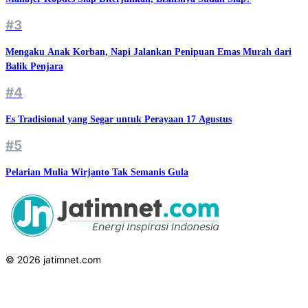
#3
Mengaku Anak Korban, Napi Jalankan Penipuan Emas Murah dari
Balik Penjara
#4
Es Tradisional yang Segar untuk Perayaan 17 Agustus
#5
Pelarian Mulia Wirjanto Tak Semanis Gula
© 2026 jatimnet.com