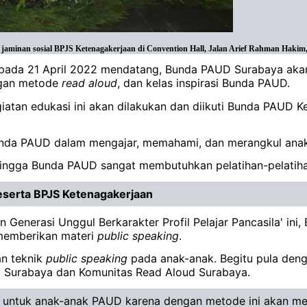
nan sosial BPJS Ketenagakerjaan di Convention Hall, Jalan Arief Rahman Hakim, S
ni pada 21 April 2022 mendatang, Bunda PAUD Surabaya aka
gan metode
read
aloud
, dan kelas inspirasi Bunda PAUD.
iatan edukasi ini akan dilakukan dan diikuti Bunda PAUD
Bunda PAUD dalam mengajar, memahami, dan merangkul anak
gga Bunda PAUD sangat membutuhkan pelatihan-pelatihan sep
eserta BPJS Ketenagakerjaan
n Generasi Unggul Berkarakter Profil Pelajar Pancasila' 
 memberikan materi
public
speaking
.
n teknik
public
speaking
pada anak-anak. Begitu pula den
b Surabaya dan Komunitas Read Aloud Surabaya.
ktif untuk anak-anak PAUD karena dengan metode ini akan 