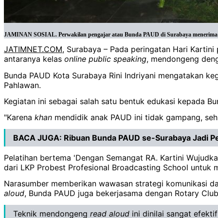
JAMINAN SOSIAL. Perwakilan pengajar atau Bunda PAUD di Surabaya menerima jami
JATIMNET.COM
, Surabaya – Pada peringatan Hari Karti
antaranya kelas
online
public
speaking
, mendongeng den
Bunda PAUD Kota Surabaya Rini Indriyani mengatakan keg
Pahlawan.
Kegiatan ini sebagai salah satu bentuk edukasi kepada 
"Karena
khan
mendidik anak PAUD ini tidak gampang, sehin
BACA JUGA:
Ribuan Bunda PAUD se-Surabaya Jadi P
Pelatihan bertema 'Dengan Semangat RA. Kartini Wujudka
dari LKP Probest Profesional Broadcasting School untuk
Narasumber memberikan wawasan strategi komunikasi da
aloud
, Bunda PAUD juga bekerjasama dengan Rotary Clu
Teknik mendongeng
read
aloud
ini dinilai sangat efe