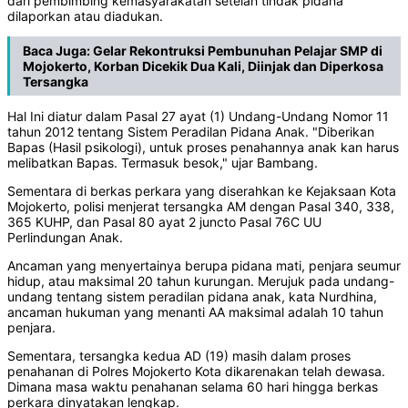
dari pembimbing kemasyarakatan setelah tindak pidana
dilaporkan atau diadukan.
Baca Juga:
Gelar Rekontruksi Pembunuhan Pelajar SMP di
Mojokerto, Korban Dicekik Dua Kali, Diinjak dan Diperkosa
Tersangka
Hal Ini diatur dalam Pasal 27 ayat (1) Undang-Undang Nomor 11
tahun 2012 tentang Sistem Peradilan Pidana Anak. "Diberikan
Bapas (Hasil psikologi), untuk proses penahannya anak kan harus
melibatkan Bapas. Termasuk besok," ujar Bambang.
Sementara di berkas perkara yang diserahkan ke Kejaksaan Kota
Mojokerto, polisi menjerat tersangka AM dengan Pasal 340, 338,
365 KUHP, dan Pasal 80 ayat 2 juncto Pasal 76C UU
Perlindungan Anak.
Ancaman yang menyertainya berupa pidana mati, penjara seumur
hidup, atau maksimal 20 tahun kurungan. Merujuk pada undang-
undang tentang sistem peradilan pidana anak, kata Nurdhina,
ancaman hukuman yang menanti AA maksimal adalah 10 tahun
penjara.
Sementara, tersangka kedua AD (19) masih dalam proses
penahanan di Polres Mojokerto Kota dikarenakan telah dewasa.
Dimana masa waktu penahanan selama 60 hari hingga berkas
perkara dinyatakan lengkap.