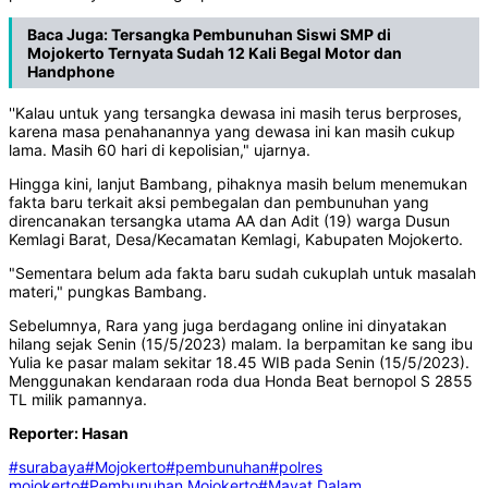
Baca Juga:
Tersangka Pembunuhan Siswi SMP di
Mojokerto Ternyata Sudah 12 Kali Begal Motor dan
Handphone
''Kalau untuk yang tersangka dewasa ini masih terus berproses,
karena masa penahanannya yang dewasa ini kan masih cukup
lama. Masih 60 hari di kepolisian," ujarnya.
Hingga kini, lanjut Bambang, pihaknya masih belum menemukan
fakta baru terkait aksi pembegalan dan pembunuhan yang
direncanakan tersangka utama AA dan Adit (19) warga Dusun
Kemlagi Barat, Desa/Kecamatan Kemlagi, Kabupaten Mojokerto.
"Sementara belum ada fakta baru sudah cukuplah untuk masalah
materi," pungkas Bambang.
Sebelumnya, Rara yang juga berdagang online ini dinyatakan
hilang sejak Senin (15/5/2023) malam. Ia berpamitan ke sang ibu
Yulia ke pasar malam sekitar 18.45 WIB pada Senin (15/5/2023).
Menggunakan kendaraan roda dua Honda Beat bernopol S 2855
TL milik pamannya.
Reporter: Hasan
#surabaya
#Mojokerto
#pembunuhan
#polres
mojokerto
#Pembunuhan Mojokerto
#Mayat Dalam