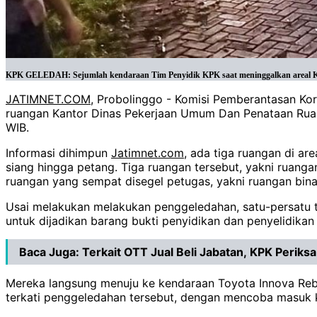
KPK GELEDAH: Sejumlah kendaraan Tim Penyidik KPK saat meninggalkan areal Kan
JATIMNET.COM
, Probolinggo - Komisi Pemberantasan Kor
ruangan Kantor Dinas Pekerjaan Umum Dan Penataan Ruang 
WIB.
Informasi dihimpun
Jatimnet.com
, ada tiga ruangan di a
siang hingga petang. Tiga ruangan tersebut, yakni ruang
ruangan yang sempat disegel petugas, yakni ruangan bin
Usai melakukan melakukan penggeledahan, satu-persatu t
untuk dijadikan barang bukti penyidikan dan penyelidikan
Baca Juga:
Terkait OTT Jual Beli Jabatan, KPK Periks
Mereka langsung menuju ke kendaraan Toyota Innova Rebo
terkati penggeledahan tersebut, dengan mencoba masuk