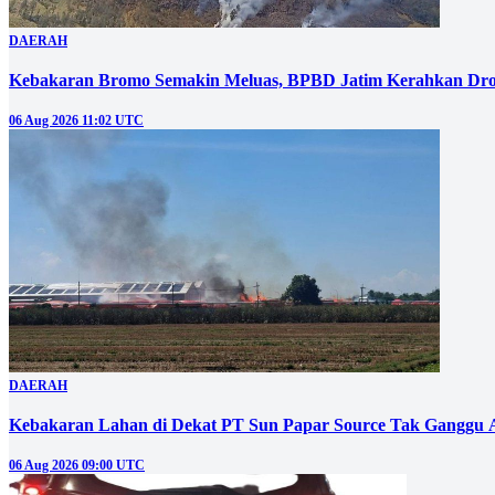
DAERAH
Kebakaran Bromo Semakin Meluas, BPBD Jatim Kerahkan Dro
06 Aug 2026 11:02 UTC
DAERAH
Kebakaran Lahan di Dekat PT Sun Papar Source Tak Ganggu 
06 Aug 2026 09:00 UTC