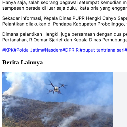
Hanya saja, salah seorang pegawai setempat kemudian mem
sampaean berada di luar saja dulu," kata pria yang engga
Sekadar informasi, Kepala Dinas PUPR Hengki Cahyo Saputra
Pelantikan dilakukan di Pendapa Kabupaten Probolinggo, t
Dimana pelantikan Hengki, juga bersamaan dengan dua pe
Pertanahan, R Oemar Sjarief dan Kepala Dinas Perhubunga
#KPK
#Polda Jatim
#Nasdem
#DPR RI
#puput tantriana sari
#
Berita Lainnya