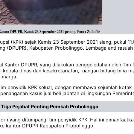
tor DPUPR, Kamis 23 September 2021 petang. Foto : Zulkiflie
upsi (
KPK
) sejak Kamis 23 September 2021 siang, pukul 1
(DPUPR), Kabupaten Probolinggo. Lembaga anti rasuah itu 
real Kantor DPUPR, yang dilakukan penggeledahan oleh Tim
an kepala dinas dan kesekretariatan, ruangan bidang bina 
a marga.
im penyidik KPK keluar, dengan membawa sejumlah kotak a
 penanganan kasus jual beli jabatan di lingkungan Pemerin
a Tiga Pejabat Penting Pemkab Probolinggo
rn yang ditumpangi tim penyidik KPK. Hal ini dimanfaatka
 ke kantor DPUPR Kabupaten Probolinggo.