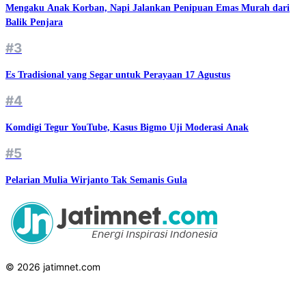
Mengaku Anak Korban, Napi Jalankan Penipuan Emas Murah dari
Balik Penjara
#3
Es Tradisional yang Segar untuk Perayaan 17 Agustus
#4
Komdigi Tegur YouTube, Kasus Bigmo Uji Moderasi Anak
#5
Pelarian Mulia Wirjanto Tak Semanis Gula
© 2026 jatimnet.com