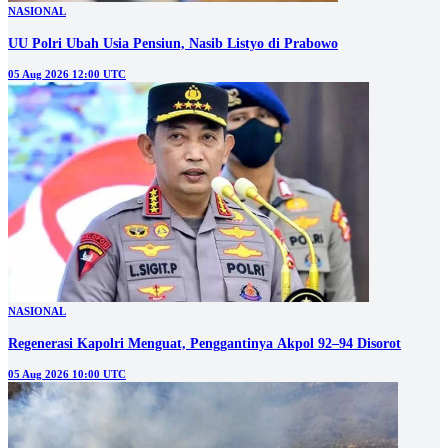
NASIONAL
UU Polri Ubah Usia Pensiun, Nasib Listyo di Prabowo
05 Aug 2026 12:00 UTC
NASIONAL
Regenerasi Kapolri Menguat, Penggantinya Akpol 92–94 Disorot
05 Aug 2026 10:00 UTC