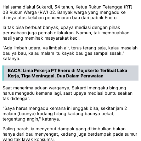
Hal sama diakui Sukardi, 54 tahun, Ketua Rukun Tetangga (RT)
08 Rukun Warga (RW) 02. Banyak warga yang mengadu ke
dirinya atas keluhan pencemaran bau dari pabrik Enero.
Ia tak bisa berbuat banyak, upaya mediasi dengan pihak
perusahaan juga pernah dilakukan. Namun, tak membuahkan
hasil yang memihak masyarakat kecil.
"Ada limbah udara, ya limbah air, terus terang saja, kalau masalah
bau ya bau, kalau malam itu kayak bau gas sampai sesak,"
katanya.
BACA:
Lima Pekerja PT Enero di Mojokerto Terlibat Laka
Kerja, Tiga Meninggal, Dua Dalam Perawatan
Saat menerima aduan warganya, Sukardi mengaku bingung
harus mengadu kemana lagi, saat upaya mediasi buntu seakan
tak didengar.
"Saya harus mengadu kemana ini enggak bisa, sekitar jam 2
malam (baunya) kadang hilang kadang baunya pekat,
tergantung angin," katanya.
Paling parah, ia menyebut dampak yang ditimbulkan bukan
hanya dari bau menyengat, kadang juga berdampak pada sumur
yang tak layak konsumsi.