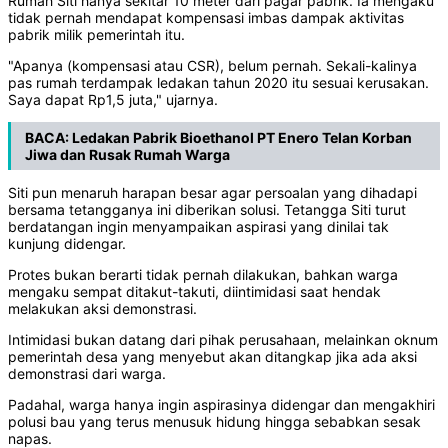
Rumah Siti hanya sekitar 10 meter dari pagar pabrik. Ia mengaku
tidak pernah mendapat kompensasi imbas dampak aktivitas
pabrik milik pemerintah itu.
"Apanya (kompensasi atau CSR), belum pernah. Sekali-kalinya
pas rumah terdampak ledakan tahun 2020 itu sesuai kerusakan.
Saya dapat Rp1,5 juta," ujarnya.
BACA:
Ledakan Pabrik Bioethanol PT Enero Telan Korban
Jiwa dan Rusak Rumah Warga
Siti pun menaruh harapan besar agar persoalan yang dihadapi
bersama tetangganya ini diberikan solusi. Tetangga Siti turut
berdatangan ingin menyampaikan aspirasi yang dinilai tak
kunjung didengar.
Protes bukan berarti tidak pernah dilakukan, bahkan warga
mengaku sempat ditakut-takuti, diintimidasi saat hendak
melakukan aksi demonstrasi.
Intimidasi bukan datang dari pihak perusahaan, melainkan oknum
pemerintah desa yang menyebut akan ditangkap jika ada aksi
demonstrasi dari warga.
Padahal, warga hanya ingin aspirasinya didengar dan mengakhiri
polusi bau yang terus menusuk hidung hingga sebabkan sesak
napas.