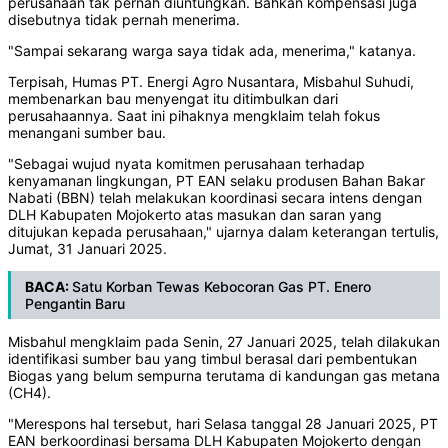
perusahaan tak pernah diuntungkan. Bahkan kompensasi juga
disebutnya tidak pernah menerima.
"Sampai sekarang warga saya tidak ada, menerima," katanya.
Terpisah, Humas PT. Energi Agro Nusantara, Misbahul Suhudi,
membenarkan bau menyengat itu ditimbulkan dari
perusahaannya. Saat ini pihaknya mengklaim telah fokus
menangani sumber bau.
"Sebagai wujud nyata komitmen perusahaan terhadap
kenyamanan lingkungan, PT EAN selaku produsen Bahan Bakar
Nabati (BBN) telah melakukan koordinasi secara intens dengan
DLH Kabupaten Mojokerto atas masukan dan saran yang
ditujukan kepada perusahaan," ujarnya dalam keterangan tertulis,
Jumat, 31 Januari 2025.
BACA:
Satu Korban Tewas Kebocoran Gas PT. Enero
Pengantin Baru
Misbahul mengklaim pada Senin, 27 Januari 2025, telah dilakukan
identifikasi sumber bau yang timbul berasal dari pembentukan
Biogas yang belum sempurna terutama di kandungan gas metana
(CH4).
"Merespons hal tersebut, hari Selasa tanggal 28 Januari 2025, PT
EAN berkoordinasi bersama DLH Kabupaten Mojokerto dengan