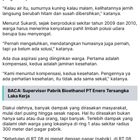
"Kalau air itu, sumurnya kuning kalau malam, kelihatannya jernih
langsung berubah hitam dan susah dibersihkan," katanya.
Menurut Sukardi, sejak berproduksi sekitar tahun 2009 dan 2010,
warga harus menerima kenyataan pahit limbah polusi udara
berupa bau menyengat.
"Pernah mengeluhkan, mendatangkan humasnya juga pernah,
tapi ya belum ada solusi," katanya.
Ada dua aspirasi yang diinginkan warga. Pertama adalah
kompensasi, kedua adalah jaminan kesehatan.
"Kami menuntut kompensasi, kedua kesehatan. Pengennya ya
ada perhatian kesehatan, itu tidak ada sama sekali," katanya.
BACA:
Supervisor Pabrik Bioethanol PT Enero Tersangka
Laka Kerja
Diakui olehnya, banyak dampak yang dirasakan masyarakat,
mulai dari pusing hingga sesak napas. Hal itu dirasakan bukan
hanya satu atau dua orang, tapi banyak. Terlebih dampak yang
dialami oleh warga yang lokasinya di ring 1 atau sekitar radius
300 meter dari pagar pabrik.
"Kebetulan di RT 08 ini mepet dengan pagar (pabrik), di RT 08