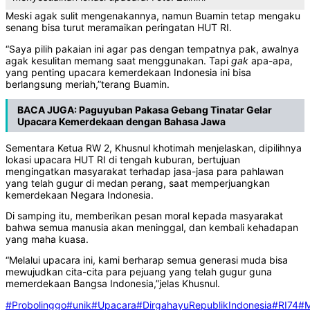
Meski agak sulit mengenakannya, namun Buamin tetap mengaku
senang bisa turut meramaikan peringatan HUT RI.
“Saya pilih pakaian ini agar pas dengan tempatnya pak, awalnya
agak kesulitan memang saat menggunakan. Tapi
gak
apa-apa,
yang penting upacara kemerdekaan Indonesia ini bisa
berlangsung meriah,”terang Buamin.
BACA JUGA:
Paguyuban Pakasa Gebang Tinatar Gelar
Upacara Kemerdekaan dengan Bahasa Jawa
Sementara Ketua RW 2, Khusnul khotimah menjelaskan, dipilihnya
lokasi upacara HUT RI di tengah kuburan, bertujuan
mengingatkan masyarakat terhadap jasa-jasa para pahlawan
yang telah gugur di medan perang, saat memperjuangkan
kemerdekaan Negara Indonesia.
Di samping itu, memberikan pesan moral kepada masyarakat
bahwa semua manusia akan meninggal, dan kembali kehadapan
yang maha kuasa.
“Melalui upacara ini, kami berharap semua generasi muda bisa
mewujudkan cita-cita para pejuang yang telah gugur guna
memerdekaan Bangsa Indonesia,”jelas Khusnul.
#Probolinggo
#unik
#Upacara
#DirgahayuRepublikIndonesia
#RI74
#