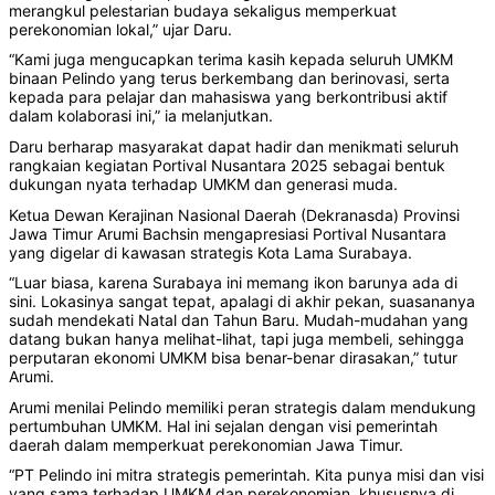
merangkul pelestarian budaya sekaligus memperkuat
perekonomian lokal,” ujar Daru.
“Kami juga mengucapkan terima kasih kepada seluruh UMKM
binaan Pelindo yang terus berkembang dan berinovasi, serta
kepada para pelajar dan mahasiswa yang berkontribusi aktif
dalam kolaborasi ini,” ia melanjutkan.
Daru berharap masyarakat dapat hadir dan menikmati seluruh
rangkaian kegiatan Portival Nusantara 2025 sebagai bentuk
dukungan nyata terhadap UMKM dan generasi muda.
Ketua Dewan Kerajinan Nasional Daerah (Dekranasda) Provinsi
Jawa Timur Arumi Bachsin mengapresiasi Portival Nusantara
yang digelar di kawasan strategis Kota Lama Surabaya.
“Luar biasa, karena Surabaya ini memang ikon barunya ada di
sini. Lokasinya sangat tepat, apalagi di akhir pekan, suasananya
sudah mendekati Natal dan Tahun Baru. Mudah-mudahan yang
datang bukan hanya melihat-lihat, tapi juga membeli, sehingga
perputaran ekonomi UMKM bisa benar-benar dirasakan,” tutur
Arumi.
Arumi menilai Pelindo memiliki peran strategis dalam mendukung
pertumbuhan UMKM. Hal ini sejalan dengan visi pemerintah
daerah dalam memperkuat perekonomian Jawa Timur.
“PT Pelindo ini mitra strategis pemerintah. Kita punya misi dan visi
yang sama terhadap UMKM dan perekonomian, khususnya di