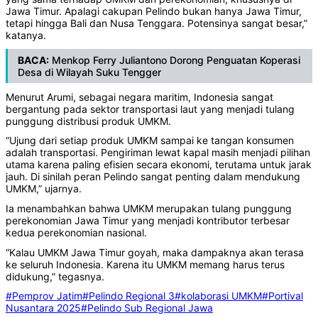
Jawa Timur. Apalagi cakupan Pelindo bukan hanya Jawa Timur,
tetapi hingga Bali dan Nusa Tenggara. Potensinya sangat besar,”
katanya.
BACA:
Menkop Ferry Juliantono Dorong Penguatan Koperasi
Desa di Wilayah Suku Tengger
Menurut Arumi, sebagai negara maritim, Indonesia sangat
bergantung pada sektor transportasi laut yang menjadi tulang
punggung distribusi produk UMKM.
“Ujung dari setiap produk UMKM sampai ke tangan konsumen
adalah transportasi. Pengiriman lewat kapal masih menjadi pilihan
utama karena paling efisien secara ekonomi, terutama untuk jarak
jauh. Di sinilah peran Pelindo sangat penting dalam mendukung
UMKM,” ujarnya.
Ia menambahkan bahwa UMKM merupakan tulang punggung
perekonomian Jawa Timur yang menjadi kontributor terbesar
kedua perekonomian nasional.
“Kalau UMKM Jawa Timur goyah, maka dampaknya akan terasa
ke seluruh Indonesia. Karena itu UMKM memang harus terus
didukung,” tegasnya.
#Pemprov Jatim
#Pelindo Regional 3
#kolaborasi UMKM
#Portival
Nusantara 2025
#Pelindo Sub Regional Jawa