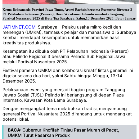
Ketua Dekranasda Provinsi Jawa Timur, Arumi Bachsin bersama Executive Director 3
PT Pelabuhan Indonesia (Persero), Daru Wicaksono Julianto membuka langsung
Portival Nusantara 2025 di Kota Tua Surabaya, Sabtu,13 Desember 2025. Foto: Januar
JATIMNET.COM
, Surabaya – Pelaku usaha mikro kecil dan
menengah (UMKM), termasuk pelajar dan mahasiswa di Surabaya
kembali mendapat kesempatan untuk memamerkan hasil
kreativitas produksinya.
Kesempatan itu dibuka oleh PT Pelabuhan Indonesia (Persero)
atau Pelindo Regional 3 bersama Pelindo Sub Regional Jawa
melalui Portival Nusantara 2025.
Festival pameran UMKM dan kolaborasi kreatif lintas generasi ini
digelar selama dua hari, yakni Sabtu hingga Minggu, 13-14
Desember 2025.
Pelaksanaan event yang menjadi bagian program Tanggung
Jawab Sosial (TJSL) Pelindo ini berlangsung di depan Plaza
Internatio, Kawasan Kota Lama Surabaya.
Dengan mengangkat tema melabuhkan tradisi, menyambung
generasi Portival Nusantara 2025 dirancang untuk mengangkat
potensi lokal.
BACA:
Gubernur Khofifah Tinjau Pasar Murah di Pacet,
UMKM Turut Pasarkan Produk