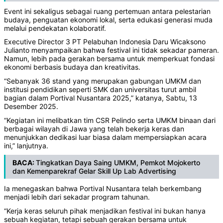
Event ini sekaligus sebagai ruang pertemuan antara pelestarian
budaya, penguatan ekonomi lokal, serta edukasi generasi muda
melalui pendekatan kolaboratif.
Executive Director 3 PT Pelabuhan Indonesia Daru Wicaksono
Julianto menyampaikan bahwa festival ini tidak sekadar pameran.
Namun, lebih pada gerakan bersama untuk memperkuat fondasi
ekonomi berbasis budaya dan kreativitas.
“Sebanyak 36 stand yang merupakan gabungan UMKM dan
institusi pendidikan seperti SMK dan universitas turut ambil
bagian dalam Portival Nusantara 2025,” katanya, Sabtu, 13
Desember 2025.
“Kegiatan ini melibatkan tim CSR Pelindo serta UMKM binaan dari
berbagai wilayah di Jawa yang telah bekerja keras dan
menunjukkan dedikasi luar biasa dalam mempersiapkan acara
ini,” lanjutnya.
BACA:
Tingkatkan Daya Saing UMKM, Pemkot Mojokerto
dan Kemenparekraf Gelar Skill Up Lab Advertising
Ia menegaskan bahwa Portival Nusantara telah berkembang
menjadi lebih dari sekadar program tahunan.
“Kerja keras seluruh pihak menjadikan festival ini bukan hanya
sebuah kegiatan, tetapi sebuah gerakan bersama untuk