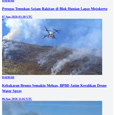
DAERAH
Petugas Temukan Sajam Rakitan di Blok Hunian Lapas Mojokerto
07 Aug 2026 03:30 UTC
DAERAH
Kebakaran Bromo Semakin Meluas, BPBD Jatim Kerahkan Drone
Water Spray
06 Aug 2026 11:02 UTC