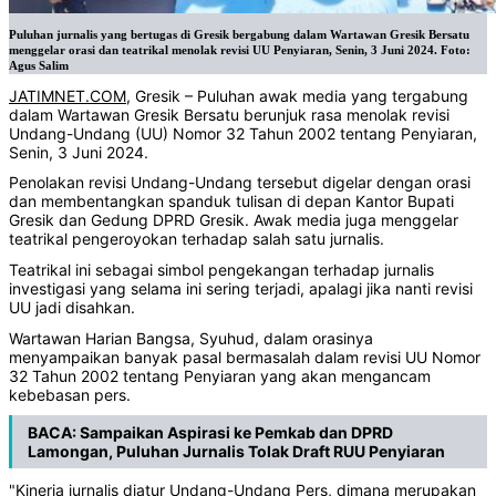
Puluhan jurnalis yang bertugas di Gresik bergabung dalam Wartawan Gresik Bersatu
menggelar orasi dan teatrikal menolak revisi UU Penyiaran, Senin, 3 Juni 2024. Foto:
Agus Salim
JATIMNET.COM
, Gresik – Puluhan awak media yang tergabung
dalam Wartawan Gresik Bersatu berunjuk rasa menolak revisi
Undang-Undang (UU) Nomor 32 Tahun 2002 tentang Penyiaran,
Senin, 3 Juni 2024.
Penolakan revisi Undang-Undang tersebut digelar dengan orasi
dan membentangkan spanduk tulisan di depan Kantor Bupati
Gresik dan Gedung DPRD Gresik. Awak media juga menggelar
teatrikal pengeroyokan terhadap salah satu jurnalis.
Teatrikal ini sebagai simbol pengekangan terhadap jurnalis
investigasi yang selama ini sering terjadi, apalagi jika nanti revisi
UU jadi disahkan.
Wartawan Harian Bangsa, Syuhud, dalam orasinya
menyampaikan banyak pasal bermasalah dalam revisi UU Nomor
32 Tahun 2002 tentang Penyiaran yang akan mengancam
kebebasan pers.
BACA:
Sampaikan Aspirasi ke Pemkab dan DPRD
Lamongan, Puluhan Jurnalis Tolak Draft RUU Penyiaran
"Kinerja jurnalis diatur Undang-Undang Pers, dimana merupakan