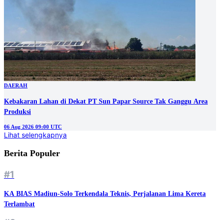
DAERAH
Kebakaran Lahan di Dekat PT Sun Papar Source Tak Ganggu Area
Produksi
06 Aug 2026 09:00 UTC
Lihat selengkapnya
Berita Populer
#1
KA BIAS Madiun-Solo Terkendala Teknis, Perjalanan Lima Kereta
Terlambat