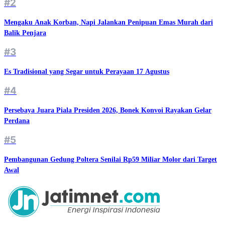
#2
Mengaku Anak Korban, Napi Jalankan Penipuan Emas Murah dari
Balik Penjara
#3
Es Tradisional yang Segar untuk Perayaan 17 Agustus
#4
Persebaya Juara Piala Presiden 2026, Bonek Konvoi Rayakan Gelar
Perdana
#5
Pembangunan Gedung Poltera Senilai Rp59 Miliar Molor dari Target
Awal