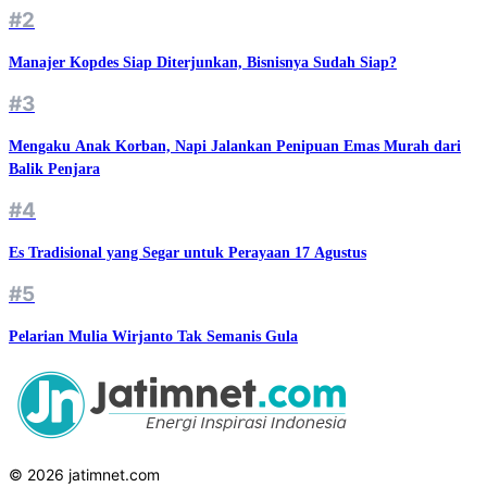
#2
Manajer Kopdes Siap Diterjunkan, Bisnisnya Sudah Siap?
#3
Mengaku Anak Korban, Napi Jalankan Penipuan Emas Murah dari
Balik Penjara
#4
Es Tradisional yang Segar untuk Perayaan 17 Agustus
#5
Pelarian Mulia Wirjanto Tak Semanis Gula
© 2026 jatimnet.com