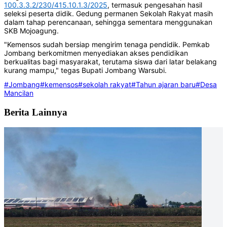
100.3.3.2/230/415.10.1.3/2025
, termasuk pengesahan hasil
seleksi peserta didik. Gedung permanen Sekolah Rakyat masih
dalam tahap perencanaan, sehingga sementara menggunakan
SKB Mojoagung.
"Kemensos sudah bersiap mengirim tenaga pendidik. Pemkab
Jombang berkomitmen menyediakan akses pendidikan
berkualitas bagi masyarakat, terutama siswa dari latar belakang
kurang mampu," tegas Bupati Jombang Warsubi.
#Jombang
#kemensos
#sekolah rakyat
#Tahun ajaran baru
#Desa
Mancilan
Berita Lainnya