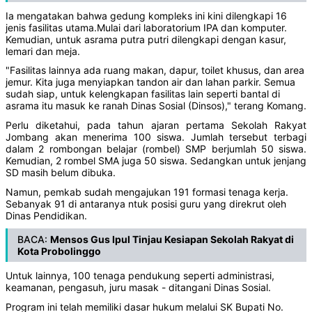
Ia mengatakan bahwa gedung kompleks ini kini dilengkapi 16
jenis fasilitas utama.Mulai dari laboratorium IPA dan komputer.
Kemudian, untuk asrama putra putri dilengkapi dengan kasur,
lemari dan meja.
"Fasilitas lainnya ada ruang makan, dapur, toilet khusus, dan area
jemur. Kita juga menyiapkan tandon air dan lahan parkir. Semua
sudah siap, untuk kelengkapan fasilitas lain seperti bantal di
asrama itu masuk ke ranah Dinas Sosial (Dinsos)," terang Komang.
Perlu diketahui, pada tahun ajaran pertama Sekolah Rakyat
Jombang akan menerima 100 siswa. Jumlah tersebut terbagi
dalam 2 rombongan belajar (rombel) SMP berjumlah 50 siswa.
Kemudian, 2 rombel SMA juga 50 siswa. Sedangkan untuk jenjang
SD masih belum dibuka.
Namun, pemkab sudah mengajukan 191 formasi tenaga kerja.
Sebanyak 91 di antaranya ntuk posisi guru yang direkrut oleh
Dinas Pendidikan.
BACA:
Mensos Gus Ipul Tinjau Kesiapan Sekolah Rakyat di
Kota Probolinggo
Untuk lainnya, 100 tenaga pendukung seperti administrasi,
keamanan, pengasuh, juru masak - ditangani Dinas Sosial.
Program ini telah memiliki dasar hukum melalui SK Bupati No.