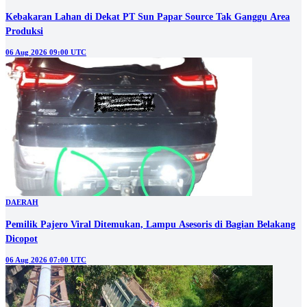
Kebakaran Lahan di Dekat PT Sun Papar Source Tak Ganggu Area
Produksi
06 Aug 2026 09:00 UTC
DAERAH
Pemilik Pajero Viral Ditemukan, Lampu Asesoris di Bagian Belakang
Dicopot
06 Aug 2026 07:00 UTC