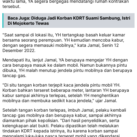
waktu lama, YA segera bergegas mendatangi rumah kontrakan
tersebut.
Baca Juga:
Diduga Jadi Korban KDRT Suami Sambung, Istri
Di Mojokerto Tewas
"Saat sampai di lokasi itu, YH tertangkap basah keluar kamar
bersama seorang perempuan. YH kemudian mencoba kabur,
dengan segera memasuki mobilnya," kata Jamal, Senin 12
Desember 2022.
Mendapati itu, lanjut Jamal, YA berupaya mengejar YH dengan
cara berupaya masuk ke dalam mobil. Namun bukannya pintu
dibuka, YH malah menutup jendela pintu mobilnya dan berupaya
tancap gas.
"Di situ tangan korban terjepit kaca jendela pintu mobil YH.
Korban bahkan terseret beberapa meter, lantaran YH berupaya
kabur sampai akhirnya terlepas, setelah YH menghentikan
mobilnya dan membuka sedikit kaca jendela," ujar Jamal.
Setelah tangan korban terlepas, imbuh Jamal, pelaku kembali
tancap gas mobilnya dan berupaya kabur, sampai akhirnya
diamankan pihak kepolisian. "Dari hasil penyelidikan, serta
kelengkapan alat bukti. Pelaku dipastikan telah melalukan
tindakan KDRT kepada istrinya, itu karena korban sampai
mengalami luka-luka pasca terseret mobil yang dikendarai