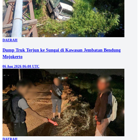
DAERAH
Dump Truk Terjun ke Sungai di Kawasan Jembatan Bendung
Mojokerto
06 Aug 2026 06:00 UTC
DAERAH