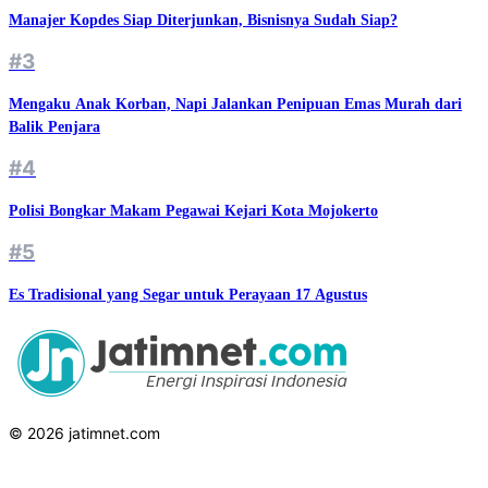
Manajer Kopdes Siap Diterjunkan, Bisnisnya Sudah Siap?
#3
Mengaku Anak Korban, Napi Jalankan Penipuan Emas Murah dari
Balik Penjara
#4
Polisi Bongkar Makam Pegawai Kejari Kota Mojokerto
#5
Es Tradisional yang Segar untuk Perayaan 17 Agustus
© 2026 jatimnet.com