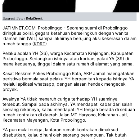
Ilustrasi. Foto: Dok:iStock
JATIMNET.COM
, Probolinggo - Seorang suami di Probolinggo
diringkus polisi, gegara ketahuan berselingkuh dengan wanita
idaman lain (WIL) sampai akhirnya berujung aksi kekerasan dalam
rumah tangga (
KDRT
).
Pelaku adalah YH (26), warga Kecamatan Krejengan, Kabupaten
Probolinggo. Sedangkan istrinya atau korban, yakni YA (39) di
mana keduanya, tinggal dalam satu rumah di alamat yang sama.
Kasat Reskrim Polres Probolinggo Kota, AKP Jamal maengatakan,
peristiwa bermula saat pelaku YH berpamitan kepada istrinya YA
melalui aplikasi whatsapp, dengan alasan hendak mengecek
proyek.
Awalnya YA tidak menaruh curiga terhadap YH suaminya
tersebut. Sampai pada akhirnya, YA mendapati kabar dari salah
seorang rekannya, kalau mendapati YH tengah berada di sebuah
rumah kontrakan di daerah Jalan MT Haryono, Kelurahan Jati,
Kecamatan Mayangan, Kota Probolinggo.
YA pun mulai curiga, lantaran rumah kontrakan dimaksud
disebutkan, kalau dihuni oleh seorang perempuan. Tak butuh